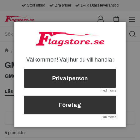
Stort utbud
Bra priser
1-4 dagars leveranstid
Tygmärken
Tygmärken med Bilar
GMC-tygmärken
Välkommen! Välj hur du vill handla:
GMC-tygmärken
GMC TYGMÄRKEN, KÖP GMC TYGMÄRKE
Privatperson
Läs mer
med moms
Företag
utan moms
SORTERA
4 produkter