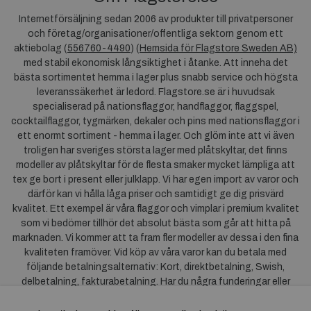
Internetförsäljning sedan 2006 av produkter till privatpersoner
och företag/organisationer/offentliga sektorn genom ett
aktiebolag (
556760-4490
) (
Hemsida för Flagstore Sweden AB)
med stabil ekonomisk långsiktighet i åtanke. Att inneha det
bästa sortimentet hemma i lager plus snabb service och högsta
leveranssäkerhet är ledord. Flagstore.se är i huvudsak
specialiserad på nationsflaggor, handflaggor, flaggspel,
cocktailflaggor, tygmärken, dekaler och pins med nationsflaggor i
ett enormt sortiment - hemma i lager. Och glöm inte att vi även
troligen har sveriges största lager med plåtskyltar, det finns
modeller av plåtskyltar för de flesta smaker mycket lämpliga att
tex ge bort i present eller julklapp. Vi har egen import av varor och
därför kan vi hålla låga priser och samtidigt ge dig prisvärd
kvalitet. Ett exempel är våra flaggor och vimplar i premium kvalitet
som vi bedömer tillhör det absolut bästa som går att hitta på
marknaden. Vi kommer att ta fram fler modeller av dessa i den fina
kvaliteten framöver. Vid köp av våra varor kan du betala med
följande betalningsalternativ: Kort, direktbetalning, Swish,
delbetalning, fakturabetalning. Har du några funderingar eller
synpunkter på våra produkter är du mycket välkommen att höra av
dig till oss. För frågor kring Klarna kan du
klicka här
.