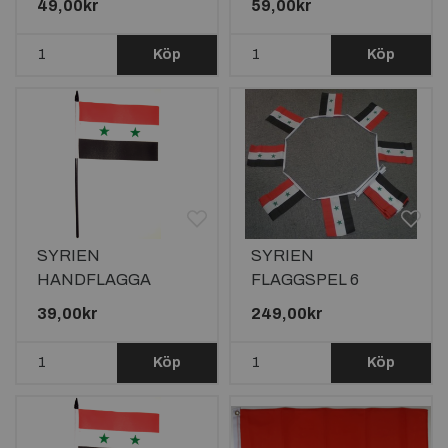
49,00kr
59,00kr
23X15CM
Köp
Köp
SYRIEN
SYRIEN
HANDFLAGGA
FLAGGSPEL 6
15X10CM
METER LÅNGT MED
39,00kr
249,00kr
20 FLAGGOR
Köp
Köp