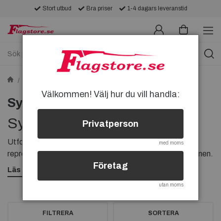
Stort utbud
Bra priser
1-4 dagars leveranstid
Nationsflaggor
Syrien-flaggor
Välkommen! Välj hur du vill handla:
Syrien-flaggor
Syrien-flaggor
Privatperson
Utforska vårt sortiment av Syrien-flaggor, som
med moms
representerar stolthet och identitet för den syriska nationen.
Företag
Hitta kvalitetsflaggor i olika storlekar och material för att
Läs mer
visa ditt stöd och engagemang. Låt Syrien-flaggan vara en
utan moms
symbol för enhet och solidaritet. Välj din favoritflagga idag!
FILTRERA
SORTERA