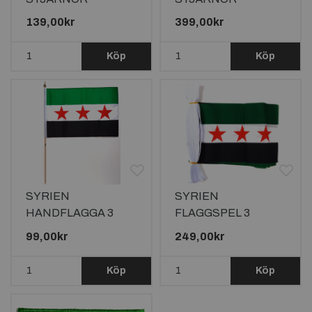
90X60CM
240X150CM *Läs
139,00kr
399,00kr
beskrivningen*
Köp
Köp
SYRIEN
SYRIEN
HANDFLAGGA 3
FLAGGSPEL 3
STJÄRNOR
STJÄRNOR 6
99,00kr
249,00kr
45X30CM
METER LÅNGT MED
20 FLAGGOR
Köp
Köp