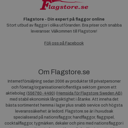
Flagstore - Din expert på flaggor online
Stort utbud av flaggor i olika utföranden. Bra priser och snabba
leveranser. Välkommen till Flagstore!
Följ oss på Facebook
Om Flagstore.se
Internetförsäljning sedan 2006 av produkter till privatpersoner
och företag/organisationer/offentliga sektorn genom ett
aktiebolag (
556760-4490
) (
Hemsida för Flagstore Sweden AB)
med stabil ekonomisk långsiktighet i åtanke. Att inneha det
bästa sortimentet hemma i lager plus snabb service och högsta
leveranssäkerhet är ledord. Flagstore.se är i huvudsak
specialiserad på nationsflaggor, handflaggor, flaggspel,
cocktailflaggor, tygmärken, dekaler och pins med nationsflaggor i