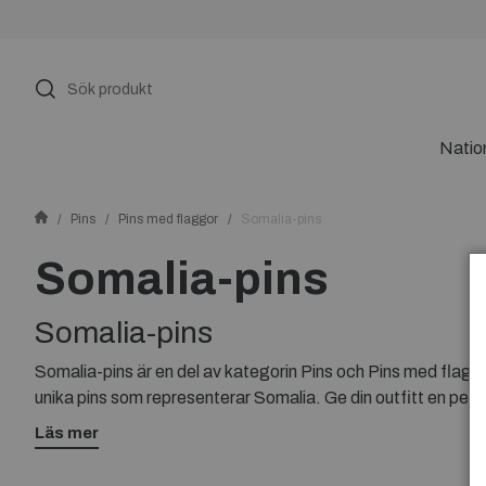
Natio
Pins
Pins med flaggor
Somalia-pins
Somalia-pins
Somalia-pins
Somalia-pins är en del av kategorin Pins och Pins med flagg
unika pins som representerar Somalia. Ge din outfitt en perso
med våra kvalitetspins.
Läs mer