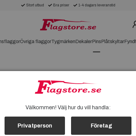
Stort utbud
Bra priser
1-4 dagars leveranstid
nsflaggor
Övriga flaggor
Tygmärken
Dekaler
Pins
Plåtskyltar
Fynd
or. Upptäck vår samling av vackra och
Välkommen! Välj hur du vill handla:
nlig touch och visa ditt stöd för Somalia
Privatperson
Företag