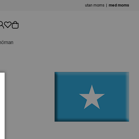
utan moms
med moms
hörnan