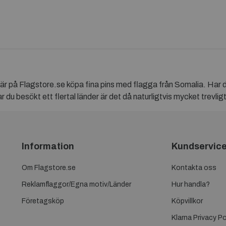
här på Flagstore.se köpa fina pins med flagga från Somalia. Har 
 du besökt ett flertal länder är det då naturligtvis mycket trevlig
Information
Kundservic
Om Flagstore.se
Kontakta oss
Reklamflaggor/Egna motiv/Länder
Hur handla?
Företagsköp
Köpvillkor
Klarna Privacy Po