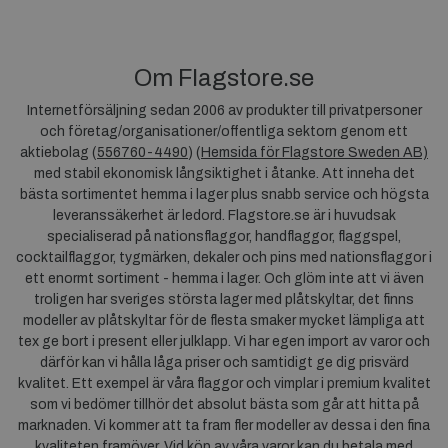
Om Flagstore.se
Internetförsäljning sedan 2006 av produkter till privatpersoner
och företag/organisationer/offentliga sektorn genom ett
aktiebolag (
556760-4490
) (
Hemsida för Flagstore Sweden AB)
med stabil ekonomisk långsiktighet i åtanke. Att inneha det
bästa sortimentet hemma i lager plus snabb service och högsta
leveranssäkerhet är ledord. Flagstore.se är i huvudsak
specialiserad på nationsflaggor, handflaggor, flaggspel,
cocktailflaggor, tygmärken, dekaler och pins med nationsflaggor i
ett enormt sortiment - hemma i lager. Och glöm inte att vi även
troligen har sveriges största lager med plåtskyltar, det finns
modeller av plåtskyltar för de flesta smaker mycket lämpliga att
tex ge bort i present eller julklapp. Vi har egen import av varor och
därför kan vi hålla låga priser och samtidigt ge dig prisvärd
kvalitet. Ett exempel är våra flaggor och vimplar i premium kvalitet
som vi bedömer tillhör det absolut bästa som går att hitta på
marknaden. Vi kommer att ta fram fler modeller av dessa i den fina
kvaliteten framöver. Vid köp av våra varor kan du betala med