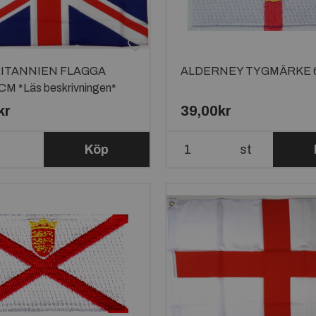
ITANNIEN FLAGGA
ALDERNEY TYGMÄRKE 
M *Läs beskrivningen*
kr
39,00kr
Köp
st