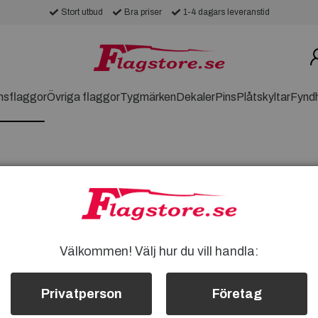
Stort utbud
Bra priser
1-4 dagars leveranstid
nsflaggor
Övriga flaggor
Tygmärken
Dekaler
Pins
Plåtskyltar
Fynd
gor
e
 Hitta den perfekta Storbritannien-
Välkommen! Välj hur du vill handla:
, evenemang eller samlarändamål.
assar dina behov bäst. Köp din
Privatperson
Företag