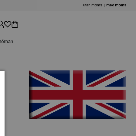
utan moms
med moms
hörnan