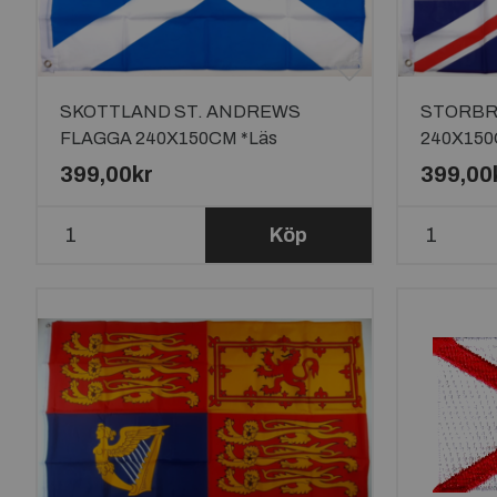
SKOTTLAND ST. ANDREWS
STORBR
FLAGGA 240X150CM *Läs
240X150C
beskrivningen*
399,00kr
399,00
Köp