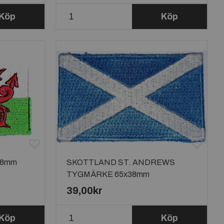
Köp
Köp
38mm
SKOTTLAND ST. ANDREWS
TYGMÄRKE 65x38mm
39,00kr
Köp
Köp