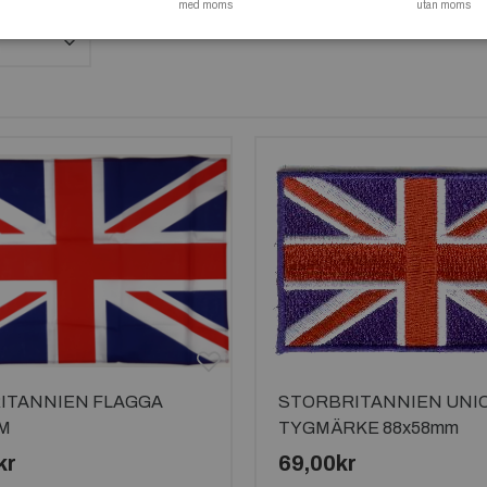
med moms
utan moms
ITANNIEN FLAGGA
STORBRITANNIEN UNI
CM
TYGMÄRKE 88x58mm
kr
69,00kr