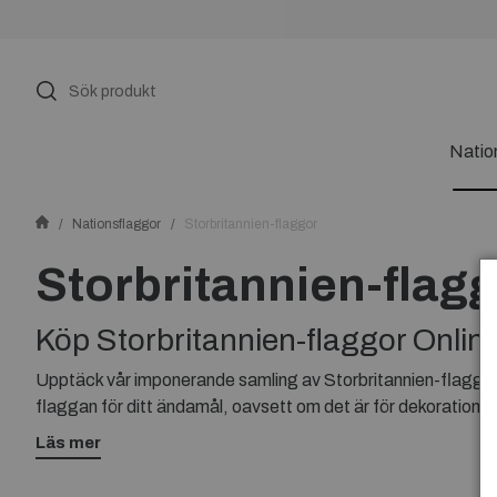
Natio
Nationsflaggor
Storbritannien-flaggor
Storbritannien-flag
Köp Storbritannien-flaggor Onlin
Upptäck vår imponerande samling av Storbritannien-flaggor.
flaggan för ditt ändamål, oavsett om det är för dekoration
Utforska olika storlekar och material för att hitta den som p
Läs mer
Storbritannien-flagga online idag!