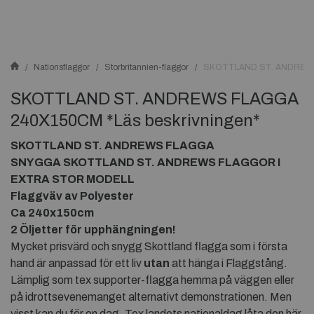
Nationsflaggor
Storbritannien-flaggor
SKOTTLAND ST. ANDREWS 
SKOTTLAND ST. ANDREWS FLAGGA
240X150CM *Läs beskrivningen*
SKOTTLAND ST. ANDREWS FLAGGA
SNYGGA SKOTTLAND ST. ANDREWS FLAGGOR I
EXTRA STOR MODELL
Flaggväv av Polyester
Ca 240x150cm
2 Öljetter för upphängningen!
Mycket prisvärd och snygg Skottland flagga som i första
hand är anpassad för ett liv
utan
att hänga i Flaggstång.
Lämplig som tex supporter-flagga hemma på väggen eller
på idrottsevenemanget alternativt demonstrationen. Men
visst kan du för en dag. Tex landets nationaldag låta den här