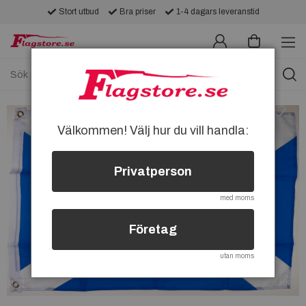
Stort utbud
Bra priser
1-4 dagars leveranstid
Välkommen! Välj hur du vill handla:
Privatperson
med moms
Företag
utan moms