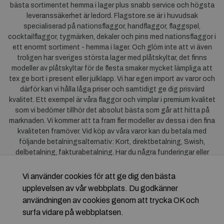
bästa sortimentet hemma i lager plus snabb service och högsta
leveranssäkerhet är ledord. Flagstore.se är i huvudsak
specialiserad på nationsflaggor, handflaggor, flaggspel,
cocktailflaggor, tygmärken, dekaler och pins med nationsflaggor i
ett enormt sortiment - hemma i lager. Och glöm inte att vi även
troligen har sveriges största lager med plåtskyltar, det finns
modeller av plåtskyltar för de flesta smaker mycket lämpliga att
tex ge bort i present eller julklapp. Vi har egen import av varor och
därför kan vi hålla låga priser och samtidigt ge dig prisvärd
kvalitet. Ett exempel är våra flaggor och vimplar i premium kvalitet
som vi bedömer tillhör det absolut bästa som går att hitta på
marknaden. Vi kommer att ta fram fler modeller av dessa i den fina
kvaliteten framöver. Vid köp av våra varor kan du betala med
följande betalningsalternativ: Kort, direktbetalning, Swish,
delbetalning, fakturabetalning. Har du några funderingar eller
synpunkter på våra produkter är du mycket välkommen att höra av
dig till oss. För frågor kring Klarna kan du
klicka här
.
Vi använder cookies för att ge dig den bästa
upplevelsen av vår webbplats. Du godkänner
användningen av cookies genom att trycka OK och
surfa vidare på webbplatsen.