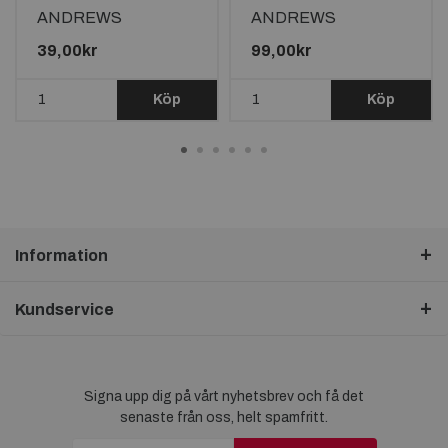
ANDREWS
ANDREWS
TYGMÄRKE
HANDFLAGGA
39,00kr
99,00kr
65x38mm
45X30CM
Köp
Köp
Information
Kundservice
Signa upp dig på vårt nyhetsbrev och få det
senaste från oss, helt spamfritt.