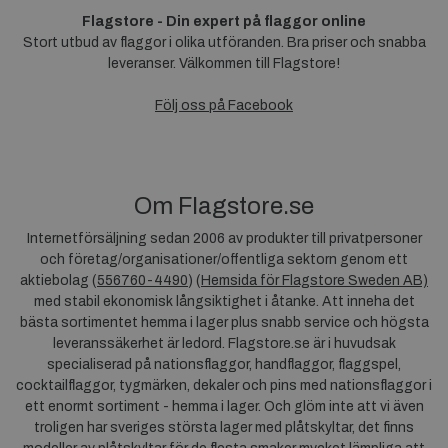
Flagstore - Din expert på flaggor online
Stort utbud av flaggor i olika utföranden. Bra priser och snabba
leveranser. Välkommen till Flagstore!
Följ oss på Facebook
Om Flagstore.se
Internetförsäljning sedan 2006 av produkter till privatpersoner
och företag/organisationer/offentliga sektorn genom ett
aktiebolag (
556760-4490
) (
Hemsida för Flagstore Sweden AB)
med stabil ekonomisk långsiktighet i åtanke. Att inneha det
bästa sortimentet hemma i lager plus snabb service och högsta
leveranssäkerhet är ledord. Flagstore.se är i huvudsak
specialiserad på nationsflaggor, handflaggor, flaggspel,
cocktailflaggor, tygmärken, dekaler och pins med nationsflaggor i
ett enormt sortiment - hemma i lager. Och glöm inte att vi även
troligen har sveriges största lager med plåtskyltar, det finns