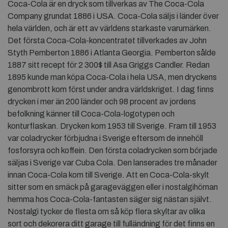
Coca-Cola är en dryck som tillverkas av The Coca-Cola
Company grundat 1886 i USA. Coca-Cola säljs i länder över
hela världen, och är ett av världens starkaste varumärken.
Det första Coca-Cola-koncentratet tillverkades av John
Styth Pemberton 1886 i Atlanta Georgia. Pemberton sålde
1887 sitt recept för 2 300$ till Asa Griggs Candler. Redan
1895 kunde man köpa Coca-Cola i hela USA, men dryckens
genombrott kom först under andra världskriget. I dag finns
drycken i mer än 200 länder och 98 procent av jordens
befolkning känner till Coca-Cola-logotypen och
konturflaskan. Drycken kom 1953 till Sverige. Fram till 1953
var coladrycker förbjudna i Sverige eftersom de innehöll
fosforsyra och koffein. Den första coladrycken som började
säljas i Sverige var Cuba Cola. Den lanserades tre månader
innan Coca-Cola kom till Sverige. Att en Coca-Cola-skylt
sitter som en smäck på garageväggen eller i nostalgihörnan
hemma hos Coca-Cola-fantasten säger sig nästan självt.
Nostalgi tycker de flesta om så köp flera skyltar av olika
sort och dekorera ditt garage till fulländning för det finns en