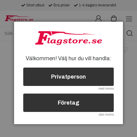
Stort utbud
Bra priser
1-4 dagars leveranstid
Välkommen! Välj hur du vill handla:
Privatperson
med moms
Företag
utan moms