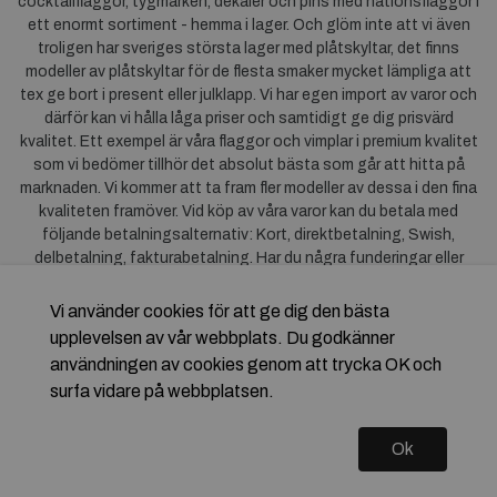
cocktailflaggor, tygmärken, dekaler och pins med nationsflaggor i
ett enormt sortiment - hemma i lager. Och glöm inte att vi även
troligen har sveriges största lager med plåtskyltar, det finns
modeller av plåtskyltar för de flesta smaker mycket lämpliga att
tex ge bort i present eller julklapp. Vi har egen import av varor och
därför kan vi hålla låga priser och samtidigt ge dig prisvärd
kvalitet. Ett exempel är våra flaggor och vimplar i premium kvalitet
som vi bedömer tillhör det absolut bästa som går att hitta på
marknaden. Vi kommer att ta fram fler modeller av dessa i den fina
kvaliteten framöver. Vid köp av våra varor kan du betala med
följande betalningsalternativ: Kort, direktbetalning, Swish,
delbetalning, fakturabetalning. Har du några funderingar eller
synpunkter på våra produkter är du mycket välkommen att höra av
dig till oss. För frågor kring Klarna kan du
klicka här
.
Vi använder cookies för att ge dig den bästa
upplevelsen av vår webbplats. Du godkänner
användningen av cookies genom att trycka OK och
surfa vidare på webbplatsen.
Ok
Copyright © 2026 Flagstore.se Skapad med
Vendre