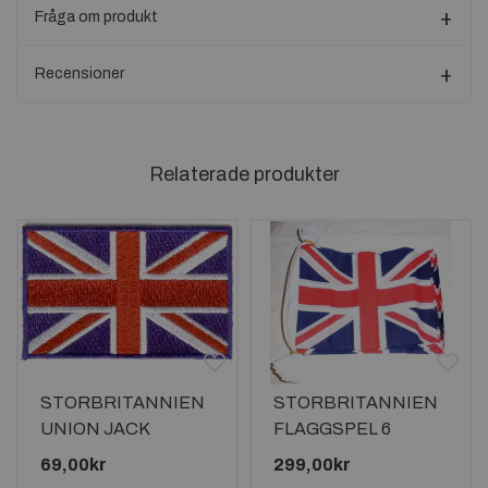
Fråga om produkt
Recensioner
Relaterade produkter
STORBRITANNIEN
STORBRITANNIEN
UNION JACK
FLAGGSPEL 6
TYGMÄRKE
METER OCH 20
69,00kr
299,00kr
88x58mm
FLAGGOR