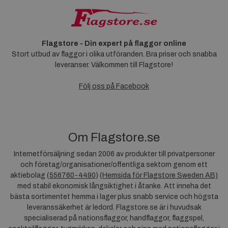
Flagstore - Din expert på flaggor online
Stort utbud av flaggor i olika utföranden. Bra priser och snabba
leveranser. Välkommen till Flagstore!
Följ oss på Facebook
Om Flagstore.se
Internetförsäljning sedan 2006 av produkter till privatpersoner
och företag/organisationer/offentliga sektorn genom ett
aktiebolag (
556760-4490
) (
Hemsida för Flagstore Sweden AB)
med stabil ekonomisk långsiktighet i åtanke. Att inneha det
bästa sortimentet hemma i lager plus snabb service och högsta
leveranssäkerhet är ledord. Flagstore.se är i huvudsak
specialiserad på nationsflaggor, handflaggor, flaggspel,