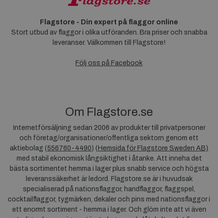
Flagstore - Din expert på flaggor online
Stort utbud av flaggor i olika utföranden. Bra priser och snabba
leveranser. Välkommen till Flagstore!
Följ oss på Facebook
Om Flagstore.se
Internetförsäljning sedan 2006 av produkter till privatpersoner
och företag/organisationer/offentliga sektorn genom ett
aktiebolag (
556760-4490
) (
Hemsida för Flagstore Sweden AB)
med stabil ekonomisk långsiktighet i åtanke. Att inneha det
bästa sortimentet hemma i lager plus snabb service och högsta
leveranssäkerhet är ledord. Flagstore.se är i huvudsak
specialiserad på nationsflaggor, handflaggor, flaggspel,
cocktailflaggor, tygmärken, dekaler och pins med nationsflaggor i
ett enormt sortiment - hemma i lager. Och glöm inte att vi även