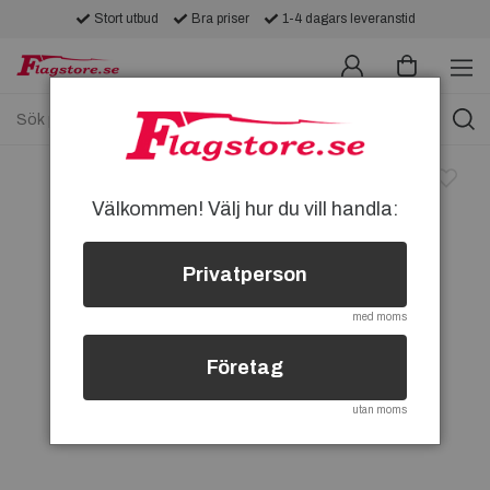
Stort utbud
Bra priser
1-4 dagars leveranstid
Välkommen! Välj hur du vill handla:
Privatperson
med moms
Företag
utan moms