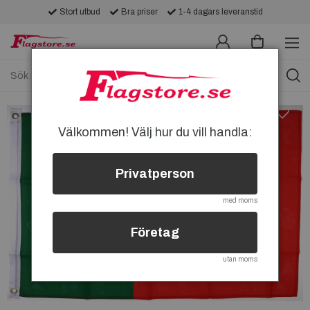
Stort utbud
Bra priser
1-4 dagars leveranstid
Välkommen! Välj hur du vill handla:
Privatperson
med moms
Företag
utan moms