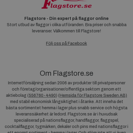
Flagstore - Din expert på flaggor online
Stort utbud av flaggor i olika utföranden. Bra priser och snabba
leveranser. Välkommen till Flagstore!
Följ oss på Facebook
Om Flagstore.se
Internetförsäljning sedan 2006 av produkter till privatpersoner
och företag/organisationer/offentliga sektorn genom ett
aktiebolag (
556760-4490
) (
Hemsida för Flagstore Sweden AB)
med stabil ekonomisk långsiktighet i åtanke. Att inneha det
bästa sortimentet hemma i lager plus snabb service och högsta
leveranssäkerhet är ledord. Flagstore.se är i huvudsak
specialiserad på nationsflaggor, handflaggor, flaggspel,
cocktailflaggor, tygmärken, dekaler och pins med nationsflaggor i
ett enormt sortiment - hemma i lager. Och glöm inte att vi även