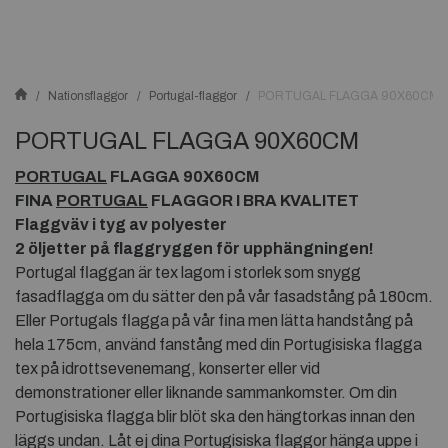
Nationsflaggor
Portugal-flaggor
PORTUGAL FLAGGA 90X60CM
PORTUGAL FLAGGA 90X60CM
PORTUGAL
FLAGGA 90X60CM
FINA
PORTUGAL
FLAGGOR I BRA KVALITET
Flaggväv i tyg av polyester
2 öljetter på flaggryggen för upphängningen!
Portugal flaggan är tex lagom i storlek som snygg
fasadflagga om du sätter den på vår fasadstång på 180cm.
Eller Portugals flagga på vår fina men lätta handstång på
hela 175cm, använd fanstång med din Portugisiska flagga
tex på idrottsevenemang, konserter eller vid
demonstrationer eller liknande sammankomster. Om din
Portugisiska flagga blir blöt ska den hängtorkas innan den
läggs undan. Låt ej dina Portugisiska flaggor hänga uppe i