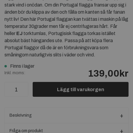
stark vind i onödan. Om din Portugal flagga fransar upp sig i
änden bör du klippa av den och fålla om kanten så får fanan
nytt liv! Den här Portugal flaggan kan tvättas i maskin på låg
temperatur 30grader men får ej centrifugeras hårt. Får
heller
EJ
torktumlas, Portugisisk flagga torkas istället
absolut bäst hängandes ute. Passa på att köpa flera
Portugal flaggor då de är en förbrukningsvara som
småningom naturligtvis slits i väder och vind.
Finns i lager
139,00kr
Inkl. moms:
Lägg till varukorgen
Beskrivning
Fråga om produkt