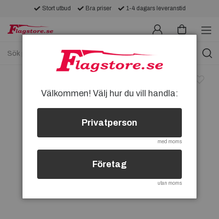
Stort utbud
Bra priser
1-4 dagars leveranstid
Välkommen! Välj hur du vill handla:
Privatperson
med moms
Företag
utan moms