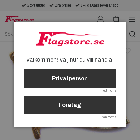
Stort utbud
Bra priser
1-4 dagars leveranstid
Välkommen! Välj hur du vill handla:
Privatperson
med moms
Företag
utan moms