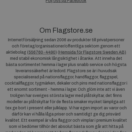
Följ oss på Facebook
Om Flagstore.se
Internetförsäljning sedan 2006 av produkter till privatpersoner
och företag/organisationer/offentliga sektorn genom ett
aktiebolag (
556760-4490
) (
Hemsida för Flagstore Sweden AB)
med stabil ekonomisk långsiktighet i åtanke. Att inneha det
bästa sortimentet hemma i lager plus snabb service och högsta
leveranssäkerhet är ledord. Flagstore.se är i huvudsak
specialiserad på nationsflaggor, handflaggor, flaggspel,
cocktailflaggor, tygmärken, dekaler och pins med nationsflaggor i
ett enormt sortiment - hemma i lager. Och glöm inte att vi även
troligen har sveriges största lager med plåtskyltar, det finns
modeller av plåtskyltar för de flesta smaker mycket lämpliga att
tex ge bort i present eller julklapp. Vi har egen import av varor och
därför kan vi hålla låga priser och samtidigt ge dig prisvärd
kvalitet. Ett exempel är våra flaggor och vimplar i premium kvalitet
som vi bedömer tillhör det absolut bästa som går att hitta på