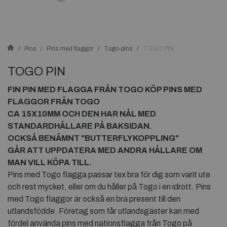
Pins
Pins med flaggor
Togo-pins
TOGO PIN
TOGO PIN
FIN PIN MED FLAGGA FRÅN
TOGO
KÖP PINS MED
FLAGGOR FRÅN
TOGO
CA 15X10MM OCH DEN HAR NÅL MED
STANDARDHÅLLARE PÅ BAKSIDAN.
OCKSÅ BENÄMNT "BUTTERFLYKOPPLING"
GÅR ATT UPPDATERA MED ANDRA HÅLLARE OM
MAN VILL KÖPA TILL.
Pins med Togo flagga passar tex bra för dig som varit ute
och rest mycket, eller om du håller på Togo i en idrott. Pins
med Togo flaggor är också en bra present till den
utlandsfödde. Företag som får utlandsgäster kan med
fördel använda pins med nationsflagga från Togo på