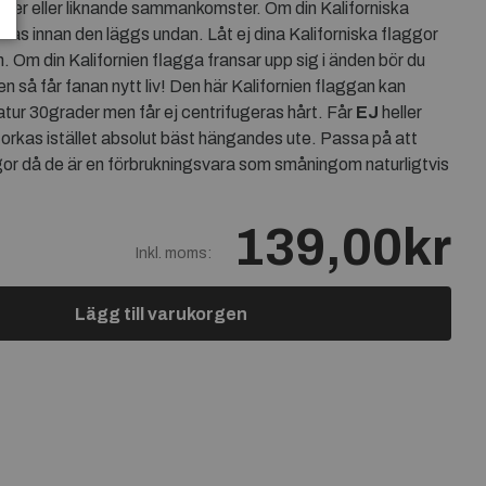
ioner eller liknande sammankomster. Om din Kaliforniska
rkas innan den läggs undan. Låt ej dina Kaliforniska flaggor
n. Om din Kalifornien flagga fransar upp sig i änden bör du
n så får fanan nytt liv! Den här Kalifornien flaggan kan
atur 30grader men får ej centrifugeras hårt. Får
EJ
heller
torkas istället absolut bäst hängandes ute. Passa på att
ggor då de är en förbrukningsvara som småningom naturligtvis
139,00kr
Inkl. moms:
Lägg till varukorgen