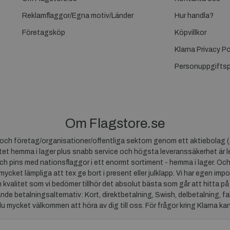
Reklamflaggor/Egna motiv/Länder
Hur handla?
Företagsköp
Köpvillkor
Klarna Privacy Po
Personuppgiftsp
Om Flagstore.se
r och företag/organisationer/offentliga sektorn genom ett aktiebolag (
et hemma i lager plus snabb service och högsta leveranssäkerhet är le
ch pins med nationsflaggor i ett enormt sortiment - hemma i lager. Och
 mycket lämpliga att tex ge bort i present eller julklapp. Vi har egen impo
um kvalitet som vi bedömer tillhör det absolut bästa som går att hitta på
ande betalningsalternativ: Kort, direktbetalning, Swish, delbetalning, f
du mycket välkommen att höra av dig till oss. För frågor kring Klarna ka