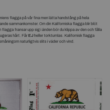
niens flagga på vår fina men lätta handstång på hela
nande sammankomster. Om din Kaliforniska flagga blir blöt
 flagga fransar upp sig i änden bör du klippa av den och fålla
fugeras hårt. Får
EJ
heller torktumlas. Kalifornisk flagga
måningom naturligtvis slits i väder och vind.