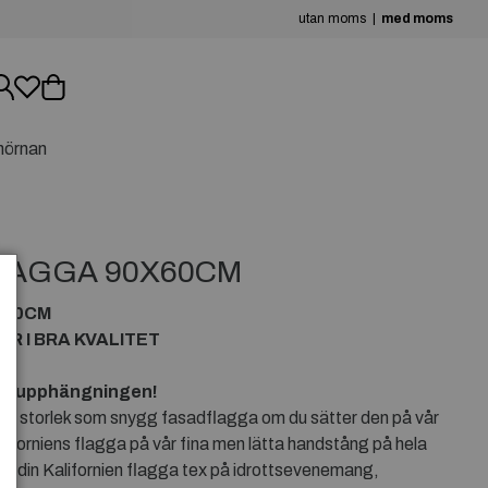
utan moms
med moms
hörnan
FLAGGA 90X60CM
X60CM
R I BRA KVALITET
för upphängningen!
om i storlek som snygg fasadflagga om du sätter den på vår
iforniens flagga på vår fina men lätta handstång på hela
 din Kalifornien flagga tex på idrottsevenemang,