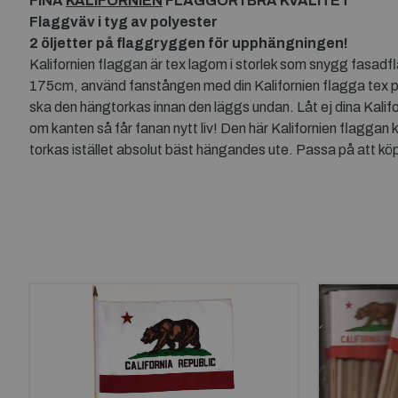
FINA
KALIFORNIEN
FLAGGOR I BRA KVALITET
Flaggväv i tyg av polyester
2 öljetter på flaggryggen för upphängningen!
Kalifornien flaggan är tex lagom i storlek som snygg fasadf
175cm, använd fanstången med din Kalifornien flagga tex på
ska den hängtorkas innan den läggs undan. Låt ej dina Kalifor
om kanten så får fanan nytt liv! Den här Kalifornien flaggan
torkas istället absolut bäst hängandes ute. Passa på att köp