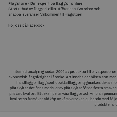
Flagstore - Din expert på flaggor online
Stort utbud av flaggor i olika utföranden. Bra priser och
snabba leveranser. Välkommen till Flagstore!
Följ oss på Facebook
Internetförsäljning sedan 2006 av produkter till privatpersone
ekonomisk långsiktighet i åtanke. Att inneha det bästa sortiment
handflaggor, flaggspel, cocktailflaggor, tygmärken, dekaler o
plåtskyltar, det finns modeller av plåtskyltar för de flesta smaker
prisvärd kvalitet. Ett exempel är våra flaggor och vimplar i premi
kvaliteten framöver. Vid köp av våra varor kan du betala med följ
produkter är 