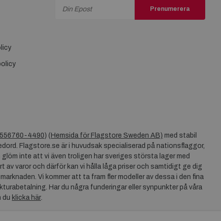
Prenumerera
licy
olicy
556760-4490
) (
Hemsida för Flagstore Sweden AB)
med stabil
dord. Flagstore.se är i huvudsak specialiserad på nationsflaggor,
 glöm inte att vi även troligen har sveriges största lager med
rt av varor och därför kan vi hålla låga priser och samtidigt ge dig
 marknaden. Vi kommer att ta fram fler modeller av dessa i den fina
akturabetalning. Har du några funderingar eller synpunkter på våra
n du
klicka här
.