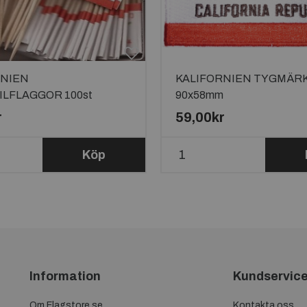
RNIEN
KALIFORNIEN TYGMÄR
LFLAGGOR 100st
90x58mm
r
59,00kr
Köp
Information
Kundservic
Om Flagstore.se
Kontakta oss