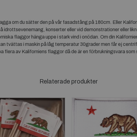
lagga om du sätter den på vår fasadstång på 180cm. Eller Kalifor
 idrottsevenemang, konserter eller vid demonstrationer eller lik
niska flaggor hänga uppe i stark vind i onödan. Om din Kalifornien
 kan tvättas i maskin på låg temperatur 30grader men får ej centri
a flera av Kaliforniens flaggor då de är en förbrukningsvara som s
Relaterade produkter