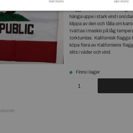
med moms
konserter eller vid demonstrat
utan moms
flagga blir blöt ska den hängto
hänga uppe i stark vind i onöda
klippa av den och fålla om kante
tvättas i maskin på låg temper
torktumlas. Kalifornisk flagga 
köpa flera av Kaliforniens fla
slits i väder och vind.
Finns i lager
sioner