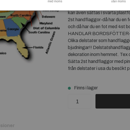
med moms
utan moms
demonstrationer tex sätta i bo
kan även sättas i svarta plastf
2st handflaggor-då har du en f
och då har du en fot med 4st
HANDLAR BORDSFÖTTER
Olika delstater som handflaggo
bjudningar!! Delstatshandflag
dekoration inom hemmet. Tex d
Sätta 2st handflaggor med pin
från delstater i usa du besökt 
Finns i lager
sioner