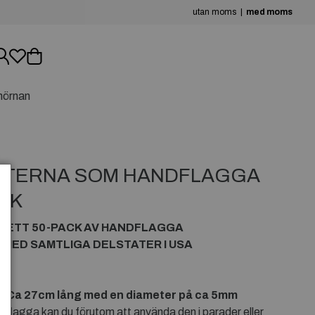
utan moms
med moms
hörnan
TATERNA SOM HANDFLAGGA
CK
 I ETT 50-PACK AV HANDFLAGGA
 MED SAMTLIGA DELSTATER I USA
 Ca 27cm lång med en diameter på ca 5mm
flagga kan du förutom att använda den i parader eller