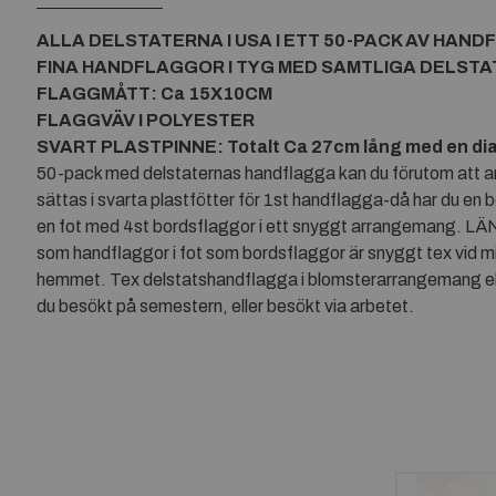
ALLA DELSTATERNA I USA I ETT 50-PACK AV HAN
FINA HANDFLAGGOR I TYG MED SAMTLIGA DELSTAT
FLAGGMÅTT: Ca 15X10CM
FLAGGVÄV I POLYESTER
SVART PLASTPINNE: Totalt Ca 27cm lång med en di
50-pack med delstaternas handflagga kan du förutom att anvä
sättas i svarta plastfötter för 1st handflagga-då har du en 
en fot med 4st bordsflaggor i ett snyggt arrangema
som handflaggor i fot som bordsflaggor är snyggt tex vid m
hemmet. Tex delstatshandflagga i blomsterarrangemang eller
du besökt på semestern, eller besökt via arbetet.