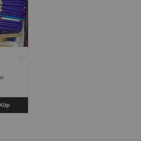
st
Köp