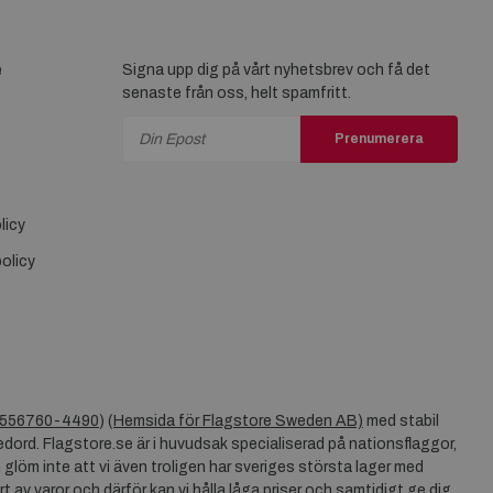
e
Signa upp dig på vårt nyhetsbrev och få det
senaste från oss, helt spamfritt.
Prenumerera
licy
olicy
556760-4490
) (
Hemsida för Flagstore Sweden AB)
med stabil
dord. Flagstore.se är i huvudsak specialiserad på nationsflaggor,
 glöm inte att vi även troligen har sveriges största lager med
rt av varor och därför kan vi hålla låga priser och samtidigt ge dig