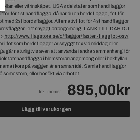
khyllan eller vitrinskåpet. USA's delstater som handflaggor
ötter för 1st handflagga-då har du en bordsflagga, fot för
ot med 2st bordsflaggor. Alternativt fot för 4st handflaggor
 bordsflaggor i ett snyggt arrangemang. LÄNK TILL DÄR DU
->
http://www.flagstore.se/c/flaggor/fasten-flaggfot-osv/
r i fot som bordsflaggor är snyggt tex vid middag eller
ga går naturligtvis även att använda i andra sammanhang för
elstatshandflagga i blomsterarrangemang eller i bokhyllan.
narna i kors på väggen är en annan idé. Samla handflaggor
på semestern, eller besökt via arbetet.
895,00kr
Inkl. moms:
Lägg till varukorgen