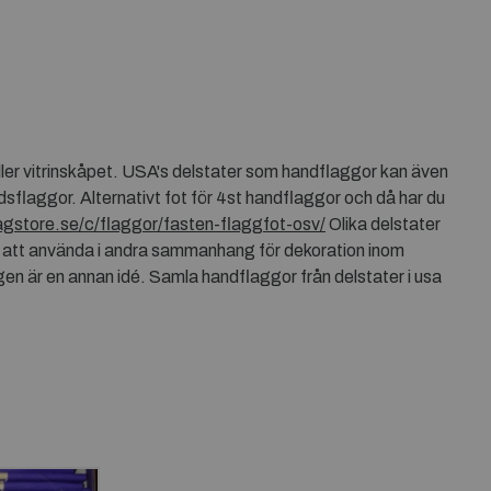
ller vitrinskåpet. USA's delstater som handflaggor kan även
dsflaggor. Alternativt fot för 4st handflaggor och då har du
agstore.se/c/flaggor/fasten-flaggfot-osv/
Olika delstater
en att använda i andra sammanhang för dekoration inom
n är en annan idé. Samla handflaggor från delstater i usa