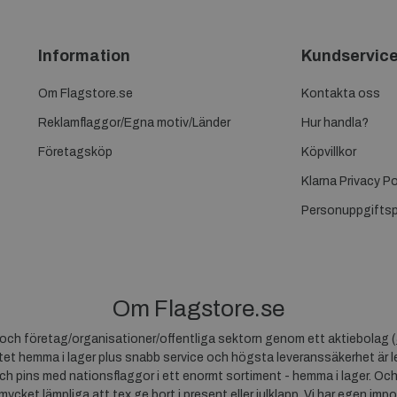
Information
Kundservic
Om Flagstore.se
Kontakta oss
Reklamflaggor/Egna motiv/Länder
Hur handla?
Företagsköp
Köpvillkor
Klarna Privacy Po
Personuppgiftsp
Om Flagstore.se
r och företag/organisationer/offentliga sektorn genom ett aktiebolag (
et hemma i lager plus snabb service och högsta leveranssäkerhet är le
ch pins med nationsflaggor i ett enormt sortiment - hemma i lager. Och
 mycket lämpliga att tex ge bort i present eller julklapp. Vi har egen impo