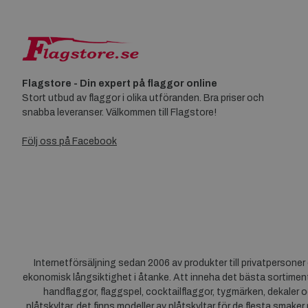
Flagstore - Din expert på flaggor online
Stort utbud av flaggor i olika utföranden. Bra priser och
snabba leveranser. Välkommen till Flagstore!
Följ oss på Facebook
Internetförsäljning sedan 2006 av produkter till privatpersone
ekonomisk långsiktighet i åtanke. Att inneha det bästa sortiment
handflaggor, flaggspel, cocktailflaggor, tygmärken, dekaler o
plåtskyltar, det finns modeller av plåtskyltar för de flesta smaker