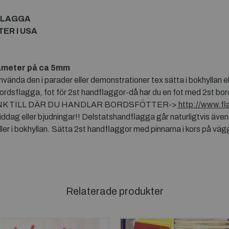
DFLAGGA
ER I USA
ameter på ca 5mm
nda den i parader eller demonstrationer tex sätta i bokhyllan e
bordsflagga, fot för 2st handflaggor-då har du en fot med 2st bor
ng. LÄNK TILL DÄR DU HANDLAR BORDSFÖTTER->
http://www.fl
iddag eller bjudningar!! Delstatshandflagga går naturligtvis äv
 i bokhyllan. Sätta 2st handflaggor med pinnarna i kors på vägge
Relaterade produkter