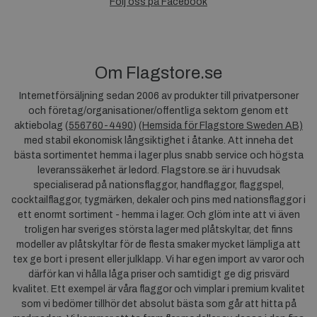
Följ oss på Facebook
Om Flagstore.se
Internetförsäljning sedan 2006 av produkter till privatpersoner
och företag/organisationer/offentliga sektorn genom ett
aktiebolag (
556760-4490
) (
Hemsida för Flagstore Sweden AB)
med stabil ekonomisk långsiktighet i åtanke. Att inneha det
bästa sortimentet hemma i lager plus snabb service och högsta
leveranssäkerhet är ledord. Flagstore.se är i huvudsak
specialiserad på nationsflaggor, handflaggor, flaggspel,
cocktailflaggor, tygmärken, dekaler och pins med nationsflaggor i
ett enormt sortiment - hemma i lager. Och glöm inte att vi även
troligen har sveriges största lager med plåtskyltar, det finns
modeller av plåtskyltar för de flesta smaker mycket lämpliga att
tex ge bort i present eller julklapp. Vi har egen import av varor och
därför kan vi hålla låga priser och samtidigt ge dig prisvärd
kvalitet. Ett exempel är våra flaggor och vimplar i premium kvalitet
som vi bedömer tillhör det absolut bästa som går att hitta på