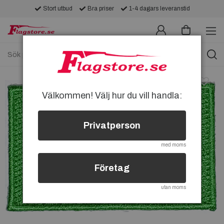
Stort utbud
Bra priser
1-4 dagars leveranstid
Välkommen! Välj hur du vill handla:
Privatperson
med moms
Företag
utan moms