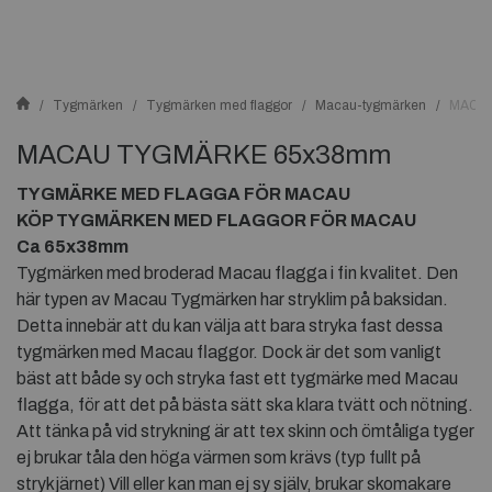
Tygmärken
Tygmärken med flaggor
Macau-tygmärken
MACA
MACAU TYGMÄRKE 65x38mm
TYGMÄRKE MED FLAGGA FÖR MACAU
KÖP TYGMÄRKEN MED FLAGGOR FÖR MACAU
Ca 65x38mm
Tygmärken med broderad Macau flagga i fin kvalitet. Den
här typen av Macau Tygmärken har stryklim på baksidan.
Detta innebär att du kan välja att bara stryka fast dessa
tygmärken med Macau flaggor. Dock är det som vanligt
bäst att både sy och stryka fast ett tygmärke med Macau
flagga, för att det på bästa sätt ska klara tvätt och nötning.
Att tänka på vid strykning är att tex skinn och ömtåliga tyger
ej brukar tåla den höga värmen som krävs (typ fullt på
strykjärnet) Vill eller kan man ej sy själv, brukar skomakare