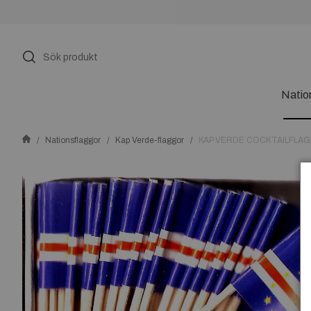
Natio
Nationsflaggor
Kap Verde-flaggor
KAP VERDE COCKTAILFLAG