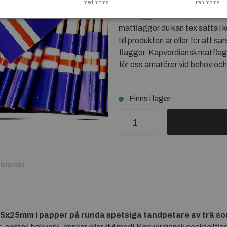
med moms
drinkar. Ett annat alternativt
utan moms
tårtflaggor när tandpetarna m
matflaggor du kan tex sätta i k
till produkten är eller för att sä
flaggor. Kapverdiansk matflag
för oss amatörer vid behov och
Finns i lager
sioner
35x25mm i papper på runda spetsiga tandpetare av trä s