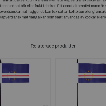
nittar, bakverk, drinkar eller dyl med! Kapverdiansk cocktailfla
 stuckna i bär eller frukt i drinkar. Ett annat alternativt namn 
rdianska matflaggor du kan tex sätta i köttbiten eller grönsaken fö
or. Kapverdiansk matflagga kan som sagt användas av kockar eller 
Relaterade produkter