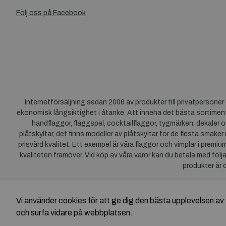
Följ oss på Facebook
Internetförsäljning sedan 2006 av produkter till privatpersone
ekonomisk långsiktighet i åtanke. Att inneha det bästa sortiment
handflaggor, flaggspel, cocktailflaggor, tygmärken, dekaler o
plåtskyltar, det finns modeller av plåtskyltar för de flesta smaker
prisvärd kvalitet. Ett exempel är våra flaggor och vimplar i premi
kvaliteten framöver. Vid köp av våra varor kan du betala med följ
produkter är 
Vi använder cookies för att ge dig den bästa upplevelsen 
och surfa vidare på webbplatsen.