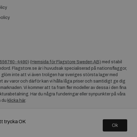
licy
olicy
556760-4490
) (
Hemsida för Flagstore Sweden AB)
med stabil
dord. Flagstore.se är i huvudsak specialiserad på nationsflaggor,
 glöm inte att vi även troligen har sveriges största lager med
rt av varor och därför kan vi hålla låga priser och samtidigt ge dig
 marknaden. Vi kommer att ta fram fler modeller av dessa i den fina
akturabetalning. Har du några funderingar eller synpunkter på våra
n du
klicka här
.
tt trycka OK
Ok
Copyright © 2026 Flagstore.se Skapad med
Vendre