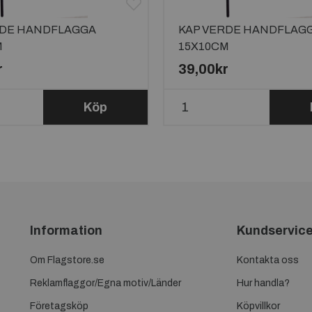
RDE HANDFLAGGA
KAP VERDE HANDFLAG
M
15X10CM
r
39,00kr
Köp
Information
Kundservic
Om Flagstore.se
Kontakta oss
Reklamflaggor/Egna motiv/Länder
Hur handla?
Företagsköp
Köpvillkor