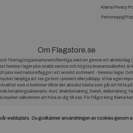
Klarna Privacy Po
Personuppgiftsp
Om Flagstore.se
r och företag/organisationer/offentliga sektorn genom ett aktiebolag (
et hemma i lager plus snabb service och högsta leveranssäkerhet är le
ch pins med nationsflaggor i ett enormt sortiment - hemma i lager. Och
 mycket lämpliga att tex ge bort i present eller julklapp. Vi har egen impo
um kvalitet som vi bedömer tillhör det absolut bästa som går att hitta på
ande betalningsalternativ: Kort, direktbetalning, Swish, delbetalning, f
du mycket välkommen att höra av dig till oss. För frågor kring Klarna ka
av vår webbplats. Du godkänner användningen av cookies genom a