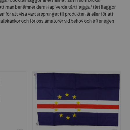
gga / cocktailflaggor är ett annat namn som brukar
är att man benämner dem Kap Verde tårtflagga / tårtflaggor
r att visa vart ursprunget till produkten är eller för att
kallskänkor och för oss amatörer vid behov och efter egen