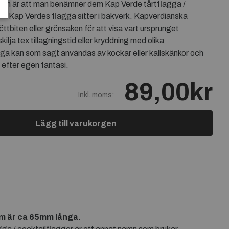
 namn är att man benämner dem Kap Verde tårtflagga /
ed Kap Verdes flagga sitter i bakverk. Kapverdianska
öttbiten eller grönsaken för att visa vart ursprunget
rskilja tex tillagningstid eller kryddning med olika
ga kan som sagt användas av kockar eller kallskänkor och
 efter egen fantasi.
89,00kr
Inkl. moms:
Lägg till varukorgen
om är ca 65mm långa.