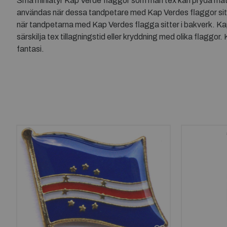
Små miniatyr Kap Verde flaggor som man tex kan pryda mat, s
användas när dessa tandpetare med Kap Verdes flaggor sitter
när tandpetarna med Kap Verdes flagga sitter i bakverk. Kapve
särskilja tex tillagningstid eller kryddning med olika flagg
fantasi.