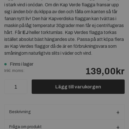
i stark vind i onödan. Om din Kap Verde flagga fransar upp
sig i änden bör du klippa av den och fålla om kanten så får
fanan nytt liv! Den här Kapverdiska flaggan kan tvättas i
maskin på låg temperatur 30grader men får ej centrifugeras
hårt. Får
EJ
heller torktumlas. Kap Verdes flagga torkas
istället absolut bäst hängandes ute. Passa på att köpa flera
av Kap Verdes flaggor då de är en förbrukningsvara som
småningom naturligtvis slits i väder och vind.
Finns i lager
139,00kr
Inkl. moms:
Lägg till varukorgen
Beskrivning
Fråga om produkt