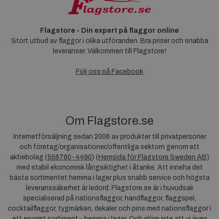
Flagstore - Din expert på flaggor online
Stort utbud av flaggor i olika utföranden. Bra priser och snabba
leveranser. Välkommen till Flagstore!
Följ oss på Facebook
Om Flagstore.se
Internetförsäljning sedan 2006 av produkter till privatpersoner
och företag/organisationer/offentliga sektorn genom ett
aktiebolag (
556760-4490
) (
Hemsida för Flagstore Sweden AB)
med stabil ekonomisk långsiktighet i åtanke. Att inneha det
bästa sortimentet hemma i lager plus snabb service och högsta
leveranssäkerhet är ledord. Flagstore.se är i huvudsak
specialiserad på nationsflaggor, handflaggor, flaggspel,
cocktailflaggor, tygmärken, dekaler och pins med nationsflaggor i
ett enormt sortiment - hemma i lager. Och glöm inte att vi även