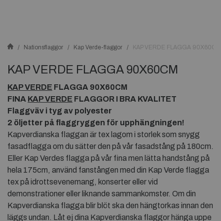
Nationsflaggor
Kap Verde-flaggor
KAP VERDE FLAGGA 90X60CM
KAP VERDE FLAGGA 90X60CM
KAP VERDE
FLAGGA 90X60CM
FINA
KAP VERDE
FLAGGOR I BRA KVALITET
Flaggväv i tyg av polyester
2 öljetter på flaggryggen för upphängningen!
Kapverdianska flaggan är tex lagom i storlek som snygg
fasadflagga om du sätter den på vår fasadstång på 180cm.
Eller Kap Verdes flagga på vår fina men lätta handstång på
hela 175cm, använd fanstången med din Kap Verde flagga
tex på idrottsevenemang, konserter eller vid
demonstrationer eller liknande sammankomster. Om din
Kapverdianska flagga blir blöt ska den hängtorkas innan den
läggs undan. Låt ej dina Kapverdianska flaggor hänga uppe