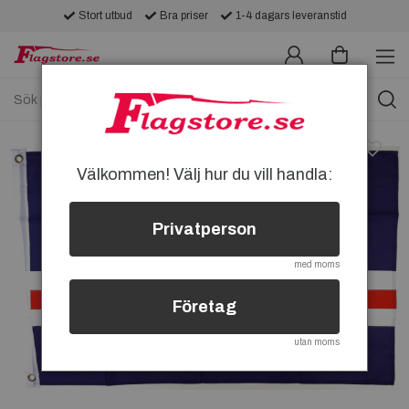
Stort utbud
Bra priser
1-4 dagars leveranstid
Välkommen! Välj hur du vill handla:
Privatperson
med moms
Företag
utan moms