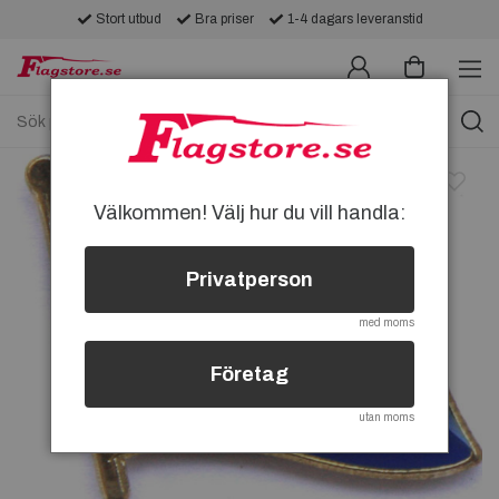
Stort utbud
Bra priser
1-4 dagars leveranstid
Välkommen! Välj hur du vill handla:
Privatperson
med moms
Företag
utan moms