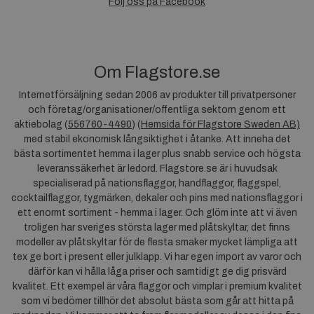
Följ oss på Facebook
Om Flagstore.se
Internetförsäljning sedan 2006 av produkter till privatpersoner
och företag/organisationer/offentliga sektorn genom ett
aktiebolag (
556760-4490
) (
Hemsida för Flagstore Sweden AB)
med stabil ekonomisk långsiktighet i åtanke. Att inneha det
bästa sortimentet hemma i lager plus snabb service och högsta
leveranssäkerhet är ledord. Flagstore.se är i huvudsak
specialiserad på nationsflaggor, handflaggor, flaggspel,
cocktailflaggor, tygmärken, dekaler och pins med nationsflaggor i
ett enormt sortiment - hemma i lager. Och glöm inte att vi även
troligen har sveriges största lager med plåtskyltar, det finns
modeller av plåtskyltar för de flesta smaker mycket lämpliga att
tex ge bort i present eller julklapp. Vi har egen import av varor och
därför kan vi hålla låga priser och samtidigt ge dig prisvärd
kvalitet. Ett exempel är våra flaggor och vimplar i premium kvalitet
som vi bedömer tillhör det absolut bästa som går att hitta på