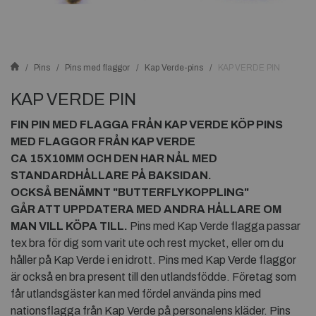
Pins
Pins med flaggor
Kap Verde-pins
KAP VERDE PIN
KAP VERDE PIN
FIN PIN MED FLAGGA FRÅN
KAP VERDE
KÖP PINS
MED FLAGGOR FRÅN
KAP VERDE
CA 15X10MM OCH DEN HAR NÅL MED
STANDARDHÅLLARE PÅ BAKSIDAN.
OCKSÅ BENÄMNT "BUTTERFLYKOPPLING"
GÅR ATT UPPDATERA MED ANDRA HÅLLARE OM
MAN VILL KÖPA TILL.
Pins med Kap Verde flagga passar
tex bra för dig som varit ute och rest mycket, eller om du
håller på Kap Verde i en idrott. Pins med Kap Verde flaggor
är också en bra present till den utlandsfödde. Företag som
får utlandsgäster kan med fördel använda pins med
nationsflagga från Kap Verde på personalens kläder. Pins