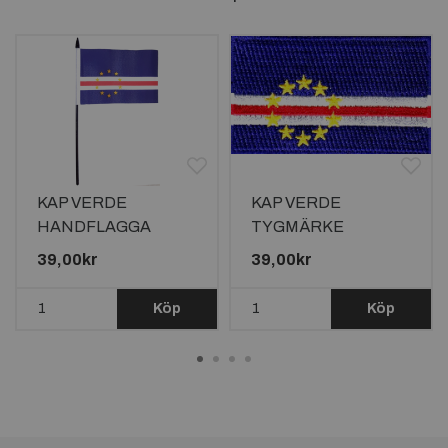
KAP VERDE
KAP VERDE
HANDFLAGGA
TYGMÄRKE
15X10CM
65x38mm
39,00kr
39,00kr
Köp
Köp