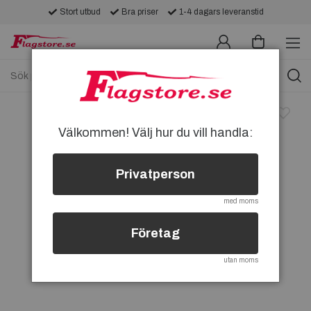
Stort utbud
Bra priser
1-4 dagars leveranstid
Välkommen! Välj hur du vill handla:
Privatperson
med moms
Företag
utan moms