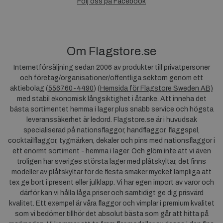
Följ oss på Facebook
Om Flagstore.se
Internetförsäljning sedan 2006 av produkter till privatpersoner
och företag/organisationer/offentliga sektorn genom ett
aktiebolag (
556760-4490
) (
Hemsida för Flagstore Sweden AB)
med stabil ekonomisk långsiktighet i åtanke. Att inneha det
bästa sortimentet hemma i lager plus snabb service och högsta
leveranssäkerhet är ledord. Flagstore.se är i huvudsak
specialiserad på nationsflaggor, handflaggor, flaggspel,
cocktailflaggor, tygmärken, dekaler och pins med nationsflaggor i
ett enormt sortiment - hemma i lager. Och glöm inte att vi även
troligen har sveriges största lager med plåtskyltar, det finns
modeller av plåtskyltar för de flesta smaker mycket lämpliga att
tex ge bort i present eller julklapp. Vi har egen import av varor och
därför kan vi hålla låga priser och samtidigt ge dig prisvärd
kvalitet. Ett exempel är våra flaggor och vimplar i premium kvalitet
som vi bedömer tillhör det absolut bästa som går att hitta på