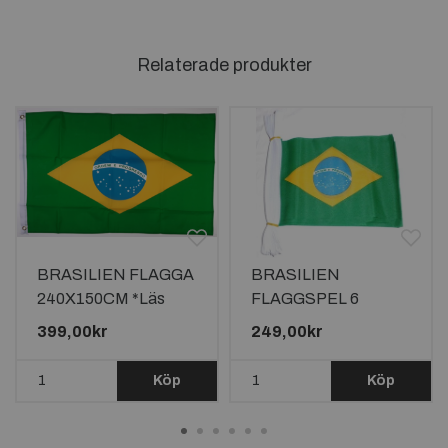
Relaterade produkter
BRASILIEN FLAGGA
BRASILIEN
240X150CM *Läs
FLAGGSPEL 6
beskrivningen*
METER LÅNGT MED
399,00kr
249,00kr
20 FLAGGOR
Köp
Köp