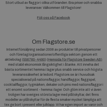
Stort utbud av flaggor i olika utföranden. Bra priser och snabba
leveranser. Välkommen till Flagstore!
Följ oss på Facebook
Om Flagstore.se
Internetförsäljning sedan 2006 av produkter till privatpersoner
och företag/organisationer/offentliga sektorn genom ett
aktiebolag (
556760-4490
) (
Hemsida för Flagstore Sweden AB)
med stabil ekonomisk långsiktighet i åtanke. Att inneha det
bästa sortimentet hemma i lager plus snabb service och högsta
leveranssäkerhet är ledord. Flagstore.se är i huvudsak
specialiserad på nationsflaggor, handflaggor, flaggspel,
cocktailflaggor, tygmärken, dekaler och pins med nationsflaggor i
ett enormt sortiment - hemma i lager. Och glöm inte att vi även
troligen har sveriges största lager med plåtskyltar, det finns
modeller av plåtskyltar för de flesta smaker mycket lämpliga att
tex ge bort i present eller julklapp. Vi har egen import av varor och