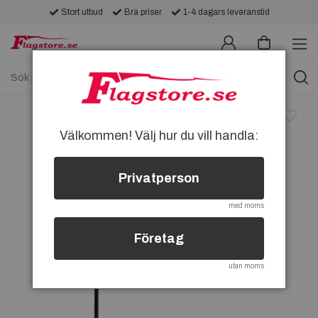
Stort utbud
Bra priser
1-4 dagars leveranstid
Välkommen! Välj hur du vill handla:
Privatperson
med moms
Företag
utan moms