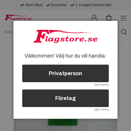
Stort utbud
Bra priser
1-4 dagars leveranstid
Välkommen! Välj hur du vill handla:
Privatperson
med moms
Företag
utan moms