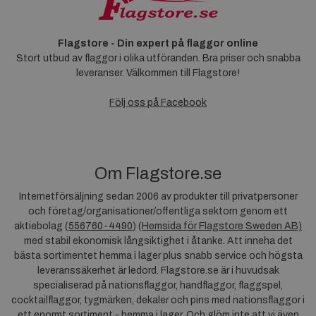
Flagstore - Din expert på flaggor online
Stort utbud av flaggor i olika utföranden. Bra priser och snabba
leveranser. Välkommen till Flagstore!
Följ oss på Facebook
Om Flagstore.se
Internetförsäljning sedan 2006 av produkter till privatpersoner
och företag/organisationer/offentliga sektorn genom ett
aktiebolag (
556760-4490
) (
Hemsida för Flagstore Sweden AB)
med stabil ekonomisk långsiktighet i åtanke. Att inneha det
bästa sortimentet hemma i lager plus snabb service och högsta
leveranssäkerhet är ledord. Flagstore.se är i huvudsak
specialiserad på nationsflaggor, handflaggor, flaggspel,
cocktailflaggor, tygmärken, dekaler och pins med nationsflaggor i
ett enormt sortiment - hemma i lager. Och glöm inte att vi även