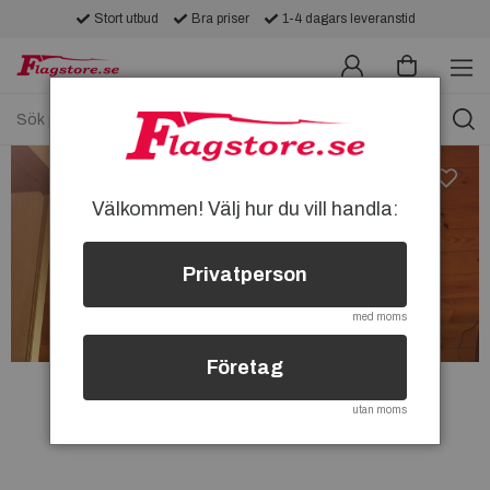
Stort utbud
Bra priser
1-4 dagars leveranstid
Välkommen! Välj hur du vill handla:
Privatperson
med moms
Företag
utan moms