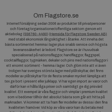
Om Flagstore.se
Internetförsäljning sedan 2006 av produkter till privatpersoner
och företag/organisationer/offentliga sektorn genom ett
aktiebolag (
556760-4490
) (
Hemsida för Flagstore Sweden AB)
med stabil ekonomisk långsiktighet i åtanke. Att inneha det
bästa sortimentet hemma i lager plus snabb service och högsta
leveranssäkerhet är ledord. Flagstore.se är i huvudsak
specialiserad på nationsflaggor, handflaggor, flaggspel,
cocktailflaggor, tygmärken, dekaler och pins med nationsflaggor i
ett enormt sortiment - hemma i lager. Och glöm inte att vi även
troligen har sveriges största lager med plåtskyltar, det finns
modeller av plåtskyltar för de flesta smaker mycket lämpliga att
tex ge bort i present eller julklapp. Vi har egen import av varor och
därför kan vi hålla låga priser och samtidigt ge dig prisvärd
kvalitet. Ett exempel är våra flaggor och vimplar i premium kvalitet
som vi bedömer tillhör det absolut bästa som går att hitta på
marknaden. Vi kommer att ta fram fler modeller av dessa i den fina
kvaliteten framöver. Vid köp av våra varor kan du betala med