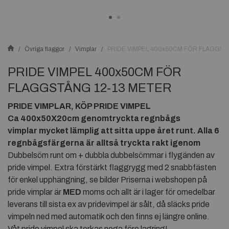
Övriga flaggor
Vimplar
PRIDE VIMPEL 400x50CM FÖR FLAGGS
PRIDE VIMPEL 400x50CM FÖR
FLAGGSTÅNG 12-13 METER
PRIDE VIMPLAR, KÖP PRIDE VIMPEL
Ca 400x50X20cm genomtryckta regnbågs
vimplar mycket lämplig att sitta uppe året runt. Alla 6
regnbågsfärgerna är alltså tryckta rakt igenom
Dubbelsöm runt om + dubbla dubbelsömmar i flygänden av
pride vimpel. Extra förstärkt flaggrygg med 2 snabbfästen
för enkel upphängning, se bilder Priserna i webshopen på
pride vimplar är
MED
moms och allt är i lager för omedelbar
leverans till sista ex av pridevimpel är sålt, då släcks pride
vimpeln ned med automatik och den finns ej längre online.
Våt pride vimpel ska torkas noga före lagring!