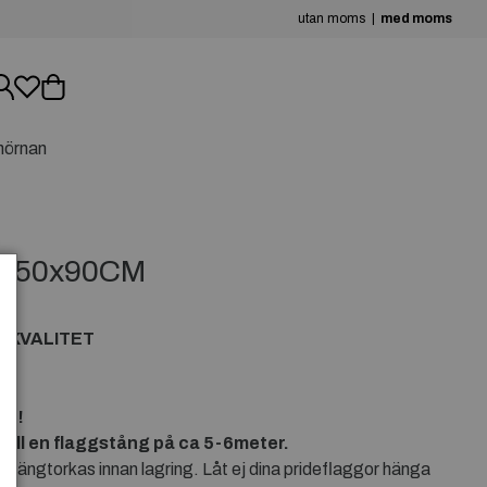
utan moms
med moms
hörnan
 150x90CM
A KVALITET
en!
 till en flaggstång på ca 5-6meter.
en hängtorkas innan lagring. Låt ej dina prideflaggor hänga