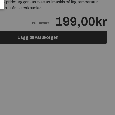
n av prideflaggor kan tvättas i maskin på låg temperatur
hårt. Får EJ torktumlas.
199,00kr
Inkl. moms:
Lägg till varukorgen