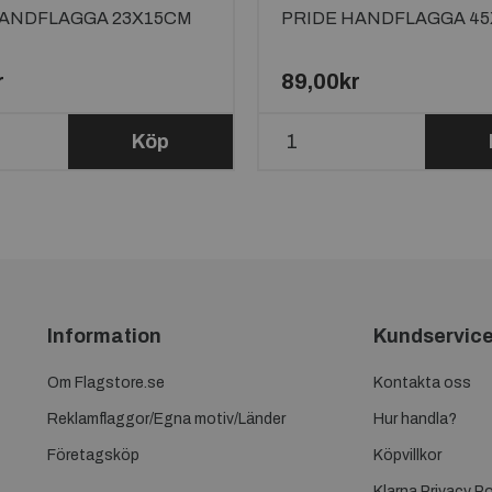
HANDFLAGGA 23X15CM
PRIDE HANDFLAGGA 4
r
89,00kr
Köp
Information
Kundservic
Om Flagstore.se
Kontakta oss
Reklamflaggor/Egna motiv/Länder
Hur handla?
Företagsköp
Köpvillkor
Klarna Privacy Po