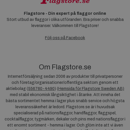
Flagstore - Din expert på flaggor online
Stort utbud av flaggor i olika utföranden. Bra priser och snabba
leveranser. Välkommen till Flagstore!
Följ oss på Facebook
Om Flagstore.se
Internetförsäljning sedan 2006 av produkter till privatpersoner
och företag/organisationer/offentliga sektorn genom ett
aktiebolag (
556760-4490
) (
Hemsida för Flagstore Sweden AB)
med stabil ekonomisk långsiktighet i åtanke. Att inneha det
bästa sortimentet hemma i lager plus snabb service och högsta
leveranssäkerhet är ledord. Flagstore.se är i huvudsak
specialiserad på nationsflaggor, handflaggor, flaggspel,
cocktailflaggor, tygmärken, dekaler och pins med nationsflaggor i
ett enormt sortiment - hemma i lager. Och glöm inte att vi även