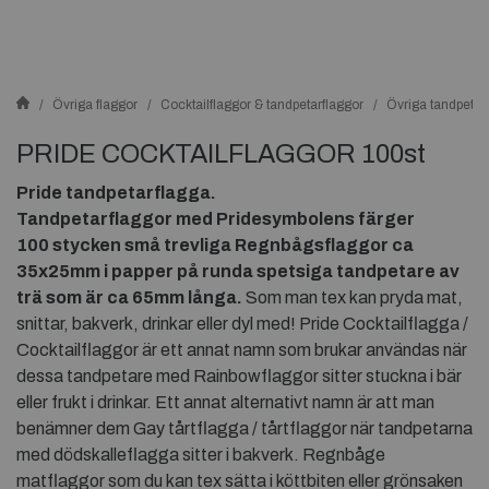
Övriga flaggor
Cocktailflaggor & tandpetarflaggor
Övriga tandpetar
PRIDE COCKTAILFLAGGOR 100st
Pride tandpetarflagga.
Tandpetarflaggor med Pridesymbolens färger
100 stycken små trevliga Regnbågsflaggor
ca
35x25mm i papper på runda spetsiga tandpetare av
trä som är ca 65mm långa.
Som man tex kan pryda mat,
snittar, bakverk, drinkar eller dyl med! Pride Cocktailflagga /
Cocktailflaggor är ett annat namn som brukar användas när
dessa tandpetare med Rainbowflaggor sitter stuckna i bär
eller frukt i drinkar. Ett annat alternativt namn är att man
benämner dem Gay tårtflagga / tårtflaggor när tandpetarna
med dödskalleflagga sitter i bakverk. Regnbåge
matflaggor som du kan tex sätta i köttbiten eller grönsaken