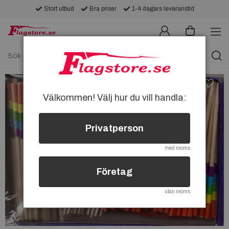
Stort utbud
Bra priser
1-4 dagars leveranstid
Välkommen! Välj hur du vill handla:
Privatperson
med moms
Företag
utan moms