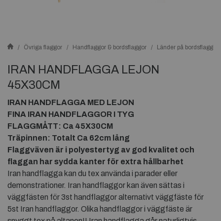
Övriga flaggor
Handflaggor & bordsflaggor
Länder på bordsflaggor
IRAN HANDFLAGGA LEJON
45X30CM
IRAN HANDFLAGGA MED LEJON
FINA IRAN HANDFLAGGOR I TYG
FLAGGMÅTT: Ca 45X30CM
Träpinnen: Totalt Ca 62cm lång
Flaggväven är i polyestertyg av god kvalitet och
flaggan har sydda kanter för extra hållbarhet
Iran handflagga kan du tex använda i parader eller
demonstrationer. Iran handflaggor kan även sättas i
väggfästen för 3st handflaggor alternativt väggfäste för
5st Iran handflaggor. Olika handflaggor i väggfäste är
snyggt tex på altanen!! Iran handflagga går naturligtvis