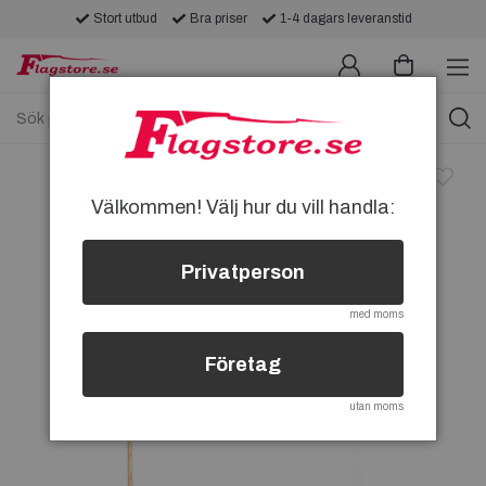
Stort utbud
Bra priser
1-4 dagars leveranstid
Välkommen! Välj hur du vill handla:
Privatperson
med moms
Företag
utan moms