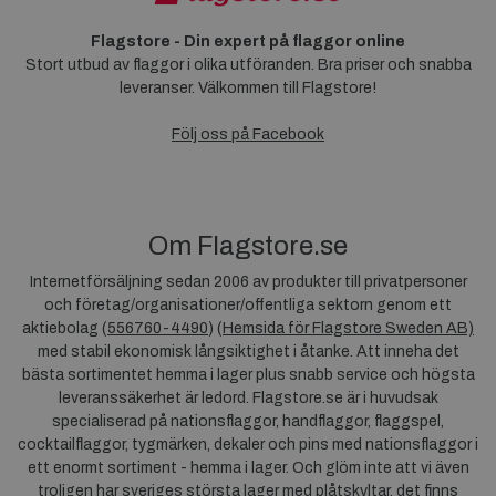
Flagstore - Din expert på flaggor online
Stort utbud av flaggor i olika utföranden. Bra priser och snabba
leveranser. Välkommen till Flagstore!
Följ oss på Facebook
Om Flagstore.se
Internetförsäljning sedan 2006 av produkter till privatpersoner
och företag/organisationer/offentliga sektorn genom ett
aktiebolag (
556760-4490
) (
Hemsida för Flagstore Sweden AB)
med stabil ekonomisk långsiktighet i åtanke. Att inneha det
bästa sortimentet hemma i lager plus snabb service och högsta
leveranssäkerhet är ledord. Flagstore.se är i huvudsak
specialiserad på nationsflaggor, handflaggor, flaggspel,
cocktailflaggor, tygmärken, dekaler och pins med nationsflaggor i
ett enormt sortiment - hemma i lager. Och glöm inte att vi även
troligen har sveriges största lager med plåtskyltar, det finns