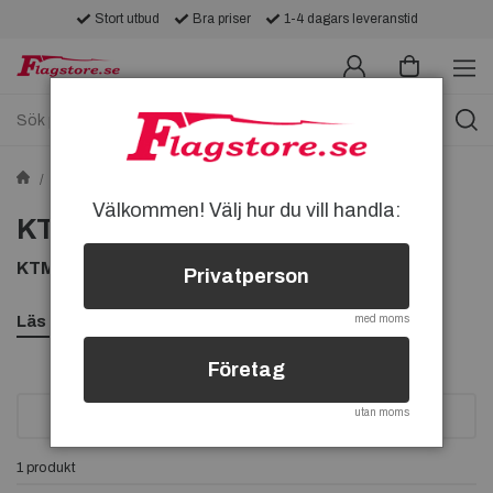
Stort utbud
Bra priser
1-4 dagars leveranstid
Pins
MC-pins
KTM-pins
Välkommen! Välj hur du vill handla:
KTM-pins
KTM PINS, HÄR KAN DU KÖPA DIN KTM PIN
Privatperson
Läs mer
med moms
Företag
utan moms
SORTERA
1 produkt