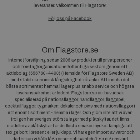
leveranser. Välkommen till Flagstore!
Följ oss på Facebook
Om Flagstore.se
Internetförsäljning sedan 2006 av produkter till privatpersoner
och företag/organisationer/offentliga sektorn genom ett
aktiebolag (
556760-4490
) (
Hemsida för Flagstore Sweden AB)
med stabil ekonomisk långsiktighet i åtanke. Att inneha det
bästa sortimentet hemma i lager plus snabb service och högsta
leveranssäkerhet är ledord. Flagstore.se är i huvudsak
specialiserad på nationsflaggor, handflaggor, flaggspel,
cocktailflaggor, tygmärken, dekaler och pins med nationsflaggor i
ett enormt sortiment - hemma i lager. Och glöm inte att vi även
troligen har sveriges största lager med plåtskyltar, det finns
modeller av plåtskyltar för de flesta smaker mycket lämpliga att
tex ge bort i present eller julklapp. Vi har egen import av varor och
därför kan vi hålla låga priser och samtidigt ge dig prisvärd