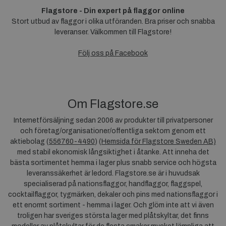
Flagstore - Din expert på flaggor online
Stort utbud av flaggor i olika utföranden. Bra priser och snabba
leveranser. Välkommen till Flagstore!
Följ oss på Facebook
Om Flagstore.se
Internetförsäljning sedan 2006 av produkter till privatpersoner
och företag/organisationer/offentliga sektorn genom ett
aktiebolag (
556760-4490
) (
Hemsida för Flagstore Sweden AB)
med stabil ekonomisk långsiktighet i åtanke. Att inneha det
bästa sortimentet hemma i lager plus snabb service och högsta
leveranssäkerhet är ledord. Flagstore.se är i huvudsak
specialiserad på nationsflaggor, handflaggor, flaggspel,
cocktailflaggor, tygmärken, dekaler och pins med nationsflaggor i
ett enormt sortiment - hemma i lager. Och glöm inte att vi även
troligen har sveriges största lager med plåtskyltar, det finns