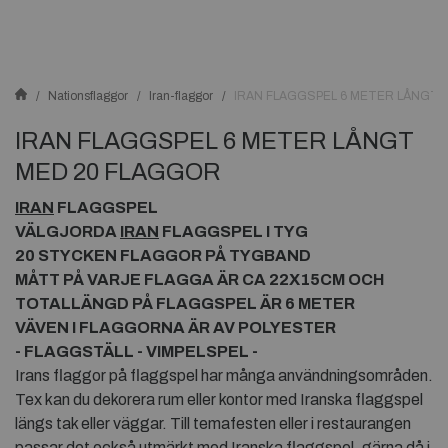
Nationsflaggor
Iran-flaggor
IRAN FLAGGSPEL 6 METER LÅNGT 
IRAN FLAGGSPEL 6 METER LÅNGT
MED 20 FLAGGOR
IRAN
FLAGGSPEL
VÄLGJORDA
IRAN
FLAGGSPEL I TYG
20 STYCKEN FLAGGOR PÅ TYGBAND
MÅTT PÅ VARJE FLAGGA ÄR CA 22X15CM OCH
TOTALLÄNGD PÅ FLAGGSPEL ÄR 6 METER
VÄVEN I FLAGGORNA ÄR AV POLYESTER
- FLAGGSTÄLL - VIMPELSPEL -
Irans flaggor på flaggspel har många användningsområden.
Tex kan du dekorera rum eller kontor med Iranska flaggspel
längs tak eller väggar. Till temafesten eller i restaurangen
passar det också utmärkt med Iranska flaggspel, gärna då i