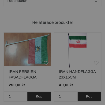
Recensioner
Relaterade produkter
IRAN PERSIEN
IRAN HANDFLAGGA
FASADFLAGGA
23X15CM
60X40CM PÅ STÅNG
299,00kr
49,00kr
90CM LÅNG
Köp
Köp