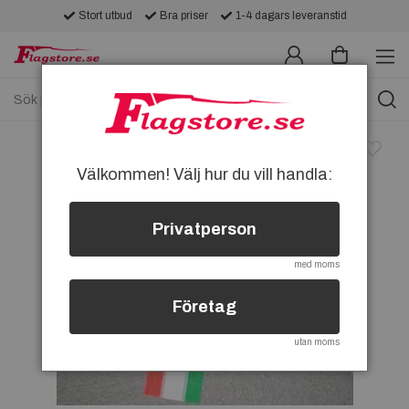
Stort utbud
Bra priser
1-4 dagars leveranstid
Välkommen! Välj hur du vill handla:
Privatperson
med moms
Företag
utan moms