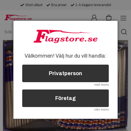
Stort utbud
Bra priser
1-4 dagars leveranstid
Välkommen! Välj hur du vill handla:
Privatperson
med moms
Företag
utan moms