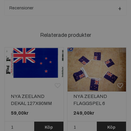
Recensioner
Relaterade produkter
NYA ZEELAND
NYA ZEELAND
DEKAL 127X90MM
FLAGGSPEL 6
METER LÅNGT MED
59,00kr
249,00kr
20 FLAGGOR
Köp
Köp