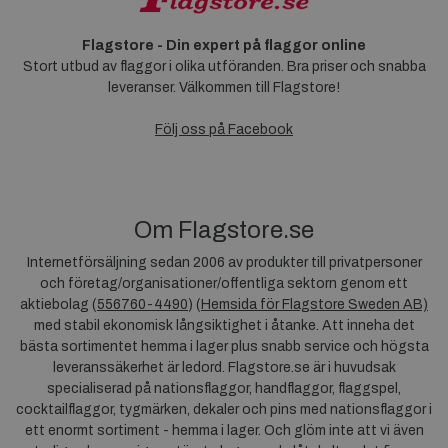
Flagstore - Din expert på flaggor online
Stort utbud av flaggor i olika utföranden. Bra priser och snabba
leveranser. Välkommen till Flagstore!
Följ oss på Facebook
Om Flagstore.se
Internetförsäljning sedan 2006 av produkter till privatpersoner
och företag/organisationer/offentliga sektorn genom ett
aktiebolag (
556760-4490
) (
Hemsida för Flagstore Sweden AB)
med stabil ekonomisk långsiktighet i åtanke. Att inneha det
bästa sortimentet hemma i lager plus snabb service och högsta
leveranssäkerhet är ledord. Flagstore.se är i huvudsak
specialiserad på nationsflaggor, handflaggor, flaggspel,
cocktailflaggor, tygmärken, dekaler och pins med nationsflaggor i
ett enormt sortiment - hemma i lager. Och glöm inte att vi även