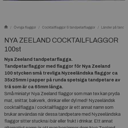
Övriga flaggor
Cocktailflaggor & tandpetarflaggor
Länder på tandpe
NYA ZEELAND COCKTAILFLAGGOR
100st
Nya Zeeland tandpetarflagga.
Tandpetarflaggor med flaggor för Nya Zeeland
100 stycken små trevliga
Nyzeeländska flaggor ca
35x25mm i papper på runda spetsiga tandpetare av
trä som är ca 65mm långa.
Små miniatyr Nya Zeeland flaggor som man tex kan pryda
mat, snittar, bakverk, drinkar eller dyl med! Nyzeeländsk
cocktailflagga / cocktailflaggor är ett annat namn som
brukar användas när dessa tandpetare med Nyzeeländska
flaggor sitter stuckna i bär eller frukt i drinkar. Ett annat
alternativt namn är att man benämner dem Nya Zeeland