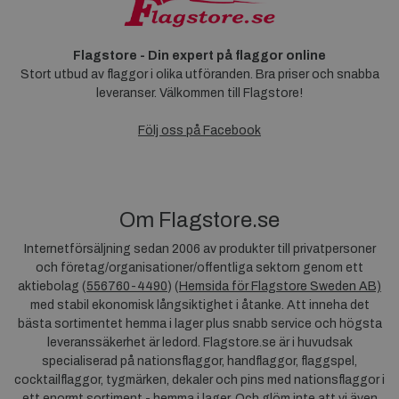
Flagstore - Din expert på flaggor online
Stort utbud av flaggor i olika utföranden. Bra priser och snabba
leveranser. Välkommen till Flagstore!
Följ oss på Facebook
Om Flagstore.se
Internetförsäljning sedan 2006 av produkter till privatpersoner
och företag/organisationer/offentliga sektorn genom ett
aktiebolag (
556760-4490
) (
Hemsida för Flagstore Sweden AB)
med stabil ekonomisk långsiktighet i åtanke. Att inneha det
bästa sortimentet hemma i lager plus snabb service och högsta
leveranssäkerhet är ledord. Flagstore.se är i huvudsak
specialiserad på nationsflaggor, handflaggor, flaggspel,
cocktailflaggor, tygmärken, dekaler och pins med nationsflaggor i
ett enormt sortiment - hemma i lager. Och glöm inte att vi även