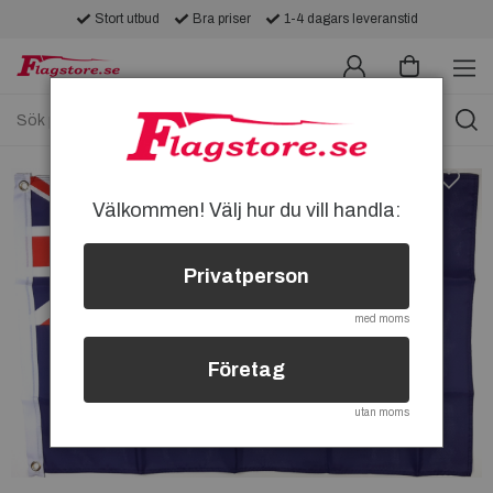
Stort utbud
Bra priser
1-4 dagars leveranstid
Välkommen! Välj hur du vill handla:
Privatperson
med moms
Företag
utan moms