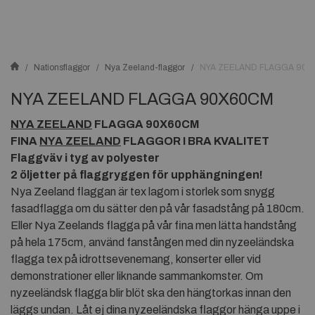
Nationsflaggor
Nya Zeeland-flaggor
NYA ZEELAND FLAGGA 90
NYA ZEELAND FLAGGA 90X60CM
NYA ZEELAND
FLAGGA 90X60CM
FINA
NYA ZEELAND
FLAGGOR I BRA KVALITET
Flaggväv i tyg av polyester
2 öljetter på flaggryggen för upphängningen!
Nya Zeeland flaggan är tex lagom i storlek som snygg
fasadflagga om du sätter den på vår fasadstång på 180cm.
Eller Nya Zeelands flagga på vår fina men lätta handstång
på hela 175cm, använd fanstången med din nyzeeländska
flagga tex på idrottsevenemang, konserter eller vid
demonstrationer eller liknande sammankomster. Om
nyzeeländsk flagga blir blöt ska den hängtorkas innan den
läggs undan. Låt ej dina nyzeeländska flaggor hänga uppe i