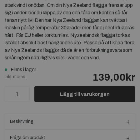
stark vind i onödan. Om din Nya Zeeland flagga fransar upp
sig i änden bör du klippa av den och fålla om kanten så får
fanan nytt liv! Den här Nya Zeeland flaggan kan tvättas i
maskin på låg temperatur 30grader men får ej centrifugeras
hårt. Får
EJ
heller torktumlas. Nyzeeländsk flagga torkas
istället absolut bäst hängandes ute. Passa på att köpa flera
av Nya Zeelands flaggor då de är en förbrukningsvara som
småningom naturligtvis slits i väder och vind.
Finns i lager
139,00kr
Inkl. moms:
Lägg till varukorgen
Beskrivning
Fråga om produkt