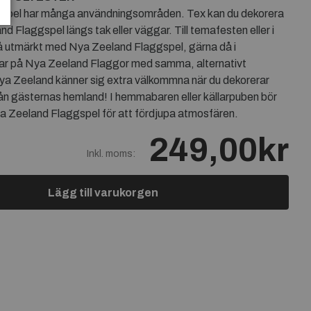
spel har många användningsområden. Tex kan du dekorera
d Flaggspel längs tak eller väggar. Till temafesten eller i
å utmärkt med Nya Zeeland Flaggspel, gärna då i
kar på Nya Zeeland Flaggor med samma, alternativt
ya Zeeland känner sig extra välkommna när du dekorerar
n gästernas hemland! I hemmabaren eller källarpuben bör
ya Zeeland Flaggspel för att fördjupa atmosfären.
249,00kr
Inkl. moms:
Lägg till varukorgen