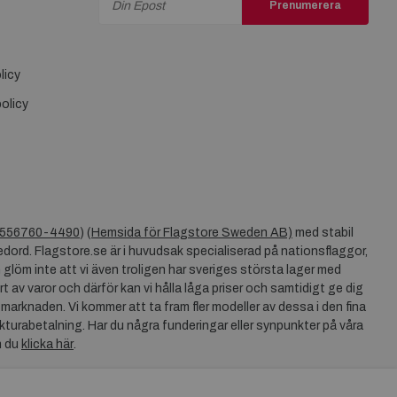
Prenumerera
licy
olicy
556760-4490
) (
Hemsida för Flagstore Sweden AB)
med stabil
dord. Flagstore.se är i huvudsak specialiserad på nationsflaggor,
 glöm inte att vi även troligen har sveriges största lager med
rt av varor och därför kan vi hålla låga priser och samtidigt ge dig
 marknaden. Vi kommer att ta fram fler modeller av dessa i den fina
akturabetalning. Har du några funderingar eller synpunkter på våra
n du
klicka här
.