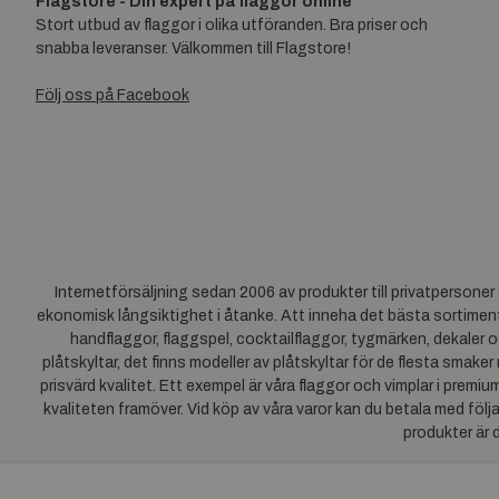
Flagstore - Din expert på flaggor online
Stort utbud av flaggor i olika utföranden. Bra priser och
snabba leveranser. Välkommen till Flagstore!
Följ oss på Facebook
Internetförsäljning sedan 2006 av produkter till privatpersone
ekonomisk långsiktighet i åtanke. Att inneha det bästa sortiment
handflaggor, flaggspel, cocktailflaggor, tygmärken, dekaler o
plåtskyltar, det finns modeller av plåtskyltar för de flesta smaker
prisvärd kvalitet. Ett exempel är våra flaggor och vimplar i premi
kvaliteten framöver. Vid köp av våra varor kan du betala med följ
produkter är 