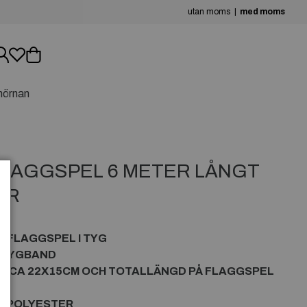
utan moms
med moms
hörnan
FLAGGSPEL 6 METER LÅNGT
OR
L
 FLAGGSPEL I TYG
Å TYGBAND
ÄR CA 22X15CM OCH TOTALLÄNGD PÅ FLAGGSPEL
V POLYESTER