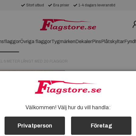
Stort utbud
Bra priser
1-4 dagars leveranstid
nsflaggor
Övriga flaggor
Tygmärken
Dekaler
Pins
Plåtskyltar
Fynd
EL 6 METER LÅNGT MED 20 FLAGGOR
NYA ZEELAND 
MED 20 FLAGG
NYA ZEELAND FLAGGSPE
VÄLGJORDA NYA ZEELAND
Välkommen! Välj hur du vill handla:
20 STYCKEN FLAGGOR P
MÅTT PÅ VARJE FLAGGA 
Privatperson
Företag
ÄR 6 METER
VÄVEN I FLAGGORNA ÄR A