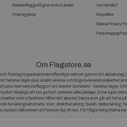
Reklamflaggor/Egna motiv/Länder
Hur handla?
Företagsköp
Köpvillkor
Klarna Privacy Po
Personuppgiftsp
Om Flagstore.se
r och företag/organisationer/offentliga sektorn genom ett aktiebolag (
et hemma i lager plus snabb service och högsta leveranssäkerhet är le
ch pins med nationsflaggor i ett enormt sortiment - hemma i lager. Och
 mycket lämpliga att tex ge bort i present eller julklapp. Vi har egen impo
um kvalitet som vi bedömer tillhör det absolut bästa som går att hitta på
ande betalningsalternativ: Kort, direktbetalning, Swish, delbetalning, f
du mycket välkommen att höra av dig till oss. För frågor kring Klarna ka