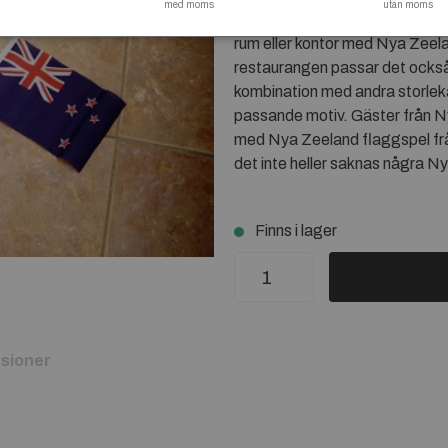
med moms
utan moms
Nya Zeeland Flaggor på Flagg
rum eller kontor med Nya Zeelan
restaurangen passar det ocks
kombination med andra storle
passande motiv. Gäster från N
med Nya Zeeland flaggspel frå
det inte heller saknas några N
Finns i lager
sioner