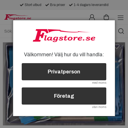
Stort utbud
Bra priser
1-4 dagars leveranstid
Välkommen! Välj hur du vill handla:
Privatperson
med moms
Företag
utan moms