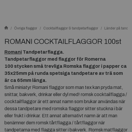
Övriga flaggor
Cocktailflaggor & tandpetarflaggor
Länder på tandpe
ROMANI COCKTAILFLAGGOR 100st
Romani
Tandpetarflagga.
Tandpetarflaggor med flaggor för
Romerna
100 stycken små trevliga
Romska
flaggor i papper ca
35x25mm på runda spetsiga tandpetare av trä som
är ca 65mm
långa.
Små miniatyr Romani flaggor som man tex kan pryda mat,
snittar, bakverk, drinkar eller dyl med! romsk cocktailflagga /
cocktailflaggor är ett annat namn som brukar användas när
dessa tandpetare med romska flaggor sitter stuckna i bär
eller frukt i drinkar. Ett annat alternativt namn är att man
benämner dem romsk tårtflagga / tårtflaggor när
tandpetarna med flagga sitter i bakverk. Romsk matflaggor