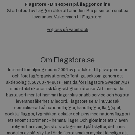
Flagstore - Din expert på flaggor online
Stort utbud av flaggor i olika utföranden. Bra priser och snabba
leveranser. Välkommen till Flagstore!
Följ oss på Facebook
Om Flagstore.se
Internetförsäljning sedan 2006 av produkter till privatpersoner
och företag/organisationer/offentliga sektorn genom ett
aktiebolag (
556760-4490
) (
Hemsida för Flagstore Sweden AB)
med stabil ekonomisk långsiktighet i åtanke. Att inneha det
bästa sortimentet hemma i lager plus snabb service och högsta
leveranssäkerhet är ledord. Flagstore.se är i huvudsak
specialiserad på nationsflaggor, handflaggor, flaggspel,
cocktailflaggor, tygmärken, dekaler och pins med nationsflaggor i
ett enormt sortiment - hemma i lager. Och glöm inte att vi även
troligen har sveriges största lager med plåtskyltar, det finns
modeller av plåtskyltar för de flesta smaker mycket lämpliga att