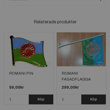
Relaterade produkter
ROMANI PIN
ROMANI
FASADFLAGGA
60X40CM PÅ STÅNG
59,00kr
299,00kr
90CM LÅNG
Köp
Köp