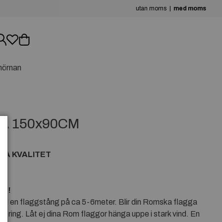
utan moms
med moms
hörnan
A 150x90CM
BRA KVALITET
en!
ill en flaggstång på ca 5-6meter. Blir din Romska flagga
agring. Låt ej dina Rom flaggor hänga uppe i stark vind. En