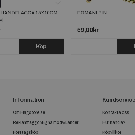
 HANDFLAGGA 15X10CM
ROMANI PIN
M
r
59,00kr
Köp
Information
Kundservic
Om Flagstore.se
Kontakta oss
Reklamflaggor/Egna motiv/Länder
Hur handla?
Företagsköp
Köpvillkor