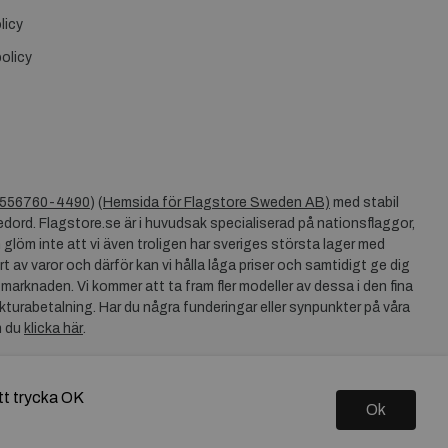
licy
olicy
556760-4490
) (
Hemsida för Flagstore Sweden AB)
med stabil
dord. Flagstore.se är i huvudsak specialiserad på nationsflaggor,
 glöm inte att vi även troligen har sveriges största lager med
rt av varor och därför kan vi hålla låga priser och samtidigt ge dig
 marknaden. Vi kommer att ta fram fler modeller av dessa i den fina
akturabetalning. Har du några funderingar eller synpunkter på våra
n du
klicka här
.
tt trycka OK
Ok
Copyright © 2026 Flagstore.se Skapad med
Vendre