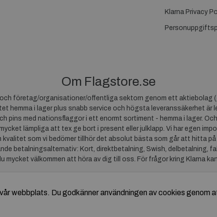
Klarna Privacy Po
Personuppgiftsp
Om Flagstore.se
r och företag/organisationer/offentliga sektorn genom ett aktiebolag (
et hemma i lager plus snabb service och högsta leveranssäkerhet är le
ch pins med nationsflaggor i ett enormt sortiment - hemma i lager. Och
 mycket lämpliga att tex ge bort i present eller julklapp. Vi har egen impo
um kvalitet som vi bedömer tillhör det absolut bästa som går att hitta på
ande betalningsalternativ: Kort, direktbetalning, Swish, delbetalning, f
du mycket välkommen att höra av dig till oss. För frågor kring Klarna ka
av vår webbplats. Du godkänner användningen av cookies genom a