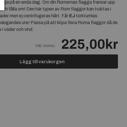
lagga på en enda dag. Om din Romernas flagga fransar upp
n och fålla om! Den här typen av Rom flaggor kan tvättas i
ader men ej centrifugeras hårt. Får
EJ
torktumlas.
hängandes ute! Passa på att köpa flera Roma flaggor då de
 i väder och vind.
225,00kr
Inkl. moms:
Lägg till varukorgen