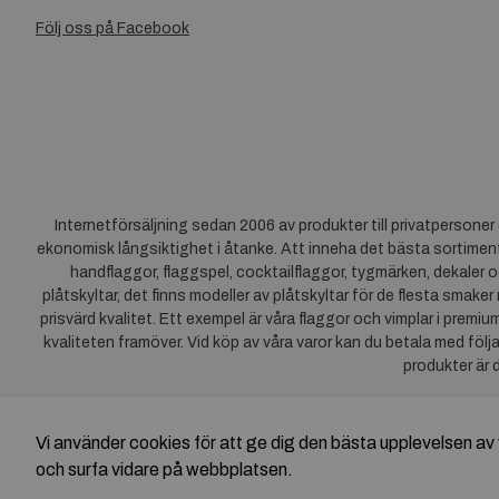
Följ oss på Facebook
Internetförsäljning sedan 2006 av produkter till privatpersone
ekonomisk långsiktighet i åtanke. Att inneha det bästa sortiment
handflaggor, flaggspel, cocktailflaggor, tygmärken, dekaler o
plåtskyltar, det finns modeller av plåtskyltar för de flesta smaker
prisvärd kvalitet. Ett exempel är våra flaggor och vimplar i premi
kvaliteten framöver. Vid köp av våra varor kan du betala med följ
produkter är 
Vi använder cookies för att ge dig den bästa upplevelsen 
och surfa vidare på webbplatsen.