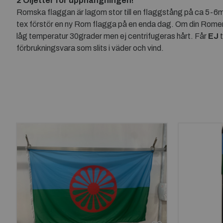
2 Öljetter för upphängningen!
Romska flaggan är lagom stor till en flaggstång på ca 5-6me
tex förstör en ny Rom flagga på en enda dag. Om din Romerna
låg temperatur 30grader men ej centrifugeras hårt. Får
EJ
t
förbrukningsvara som slits i väder och vind.