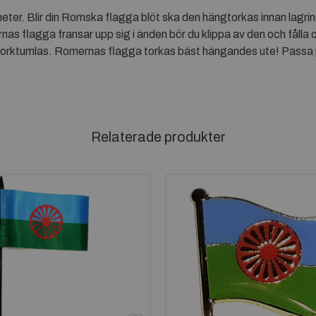
ter. Blir din Romska flagga blöt ska den hängtorkas innan lagrin
s flagga fransar upp sig i änden bör du klippa av den och fålla
orktumlas. Romernas flagga torkas bäst hängandes ute! Passa p
Relaterade produkter