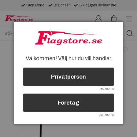
Stort utbud
Bra priser
1-4 dagars leveranstid
Välkommen! Välj hur du vill handla:
Privatperson
med moms
Företag
utan moms