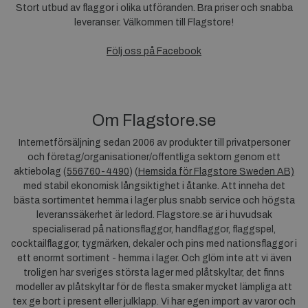
Stort utbud av flaggor i olika utföranden. Bra priser och snabba
leveranser. Välkommen till Flagstore!
Följ oss på Facebook
Om Flagstore.se
Internetförsäljning sedan 2006 av produkter till privatpersoner
och företag/organisationer/offentliga sektorn genom ett
aktiebolag (
556760-4490
) (
Hemsida för Flagstore Sweden AB)
med stabil ekonomisk långsiktighet i åtanke. Att inneha det
bästa sortimentet hemma i lager plus snabb service och högsta
leveranssäkerhet är ledord. Flagstore.se är i huvudsak
specialiserad på nationsflaggor, handflaggor, flaggspel,
cocktailflaggor, tygmärken, dekaler och pins med nationsflaggor i
ett enormt sortiment - hemma i lager. Och glöm inte att vi även
troligen har sveriges största lager med plåtskyltar, det finns
modeller av plåtskyltar för de flesta smaker mycket lämpliga att
tex ge bort i present eller julklapp. Vi har egen import av varor och