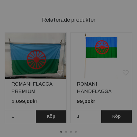
Relaterade produkter
ROMANI FLAGGA
ROMANI
PREMIUM
HANDFLAGGA
240X150CM TILL
45X30CM
1.099,00kr
99,00kr
FLAGGSTÅNG 10
METER
Köp
Köp