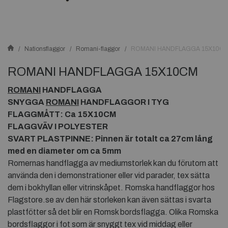
Nationsflaggor
Romani-flaggor
ROMANI HANDFLAGGA 15X10C
ROMANI HANDFLAGGA 15X10CM
ROMANI
HANDFLAGGA
SNYGGA
ROMANI
HANDFLAGGOR I TYG
FLAGGMÅTT: Ca 15X10CM
FLAGGVÄV I POLYESTER
SVART PLASTPINNE: Pinnen är totalt ca 27cm lång
med en diameter om ca 5mm
Romernas handflagga av mediumstorlek kan du förutom att
använda den i demonstrationer eller vid parader, tex sätta
dem i bokhyllan eller vitrinskåpet. Romska handflaggor hos
Flagstore.se av den här storleken kan även sättas i svarta
plastfötter så det blir en Romsk bordsflagga. Olika Romska
bordsflaggor i fot som är snyggt tex vid middag eller