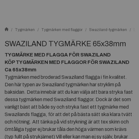
Tygmärken
Tygmärken med flaggor
Swaziland-tygmärken
SW
SWAZILAND TYGMÄRKE 65x38mm
TYGMÄRKE MED FLAGGA FÖR SWAZILAND
KÖP TYGMÄRKEN MED FLAGGOR FÖR SWAZILAND
Ca 65x38mm
Tygmärken med broderad Swaziland flagga i fin kvalitet.
Den här typen av Swaziland tygmärken har stryklim på
baksidan. Detta innebär att du kan välja att bara stryka fast
dessa tygmärken med Swaziland flaggor. Dock är det som
vanligt bäst att både sy och stryka fast ett tygmärke med
Swazilands flagga, för att det på bästa sätt ska klara tvätt
och nötning. Att tänka på vid strykning är att tex skinn och
ömtåliga tyger ej brukar tåla den höga värmen som krävs
(typ fullt på strykjärnet) Vill eller kan man ej sy själv, brukar