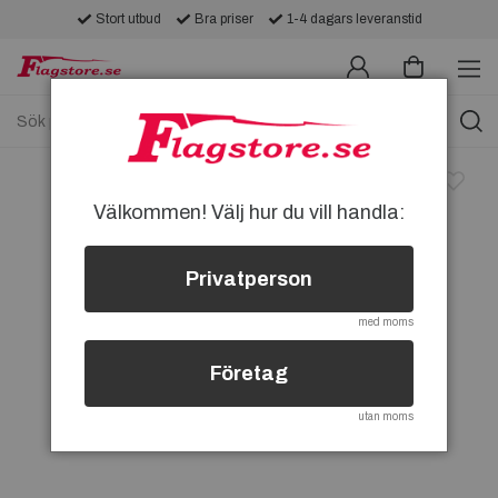
Stort utbud
Bra priser
1-4 dagars leveranstid
Välkommen! Välj hur du vill handla:
Privatperson
med moms
Företag
utan moms