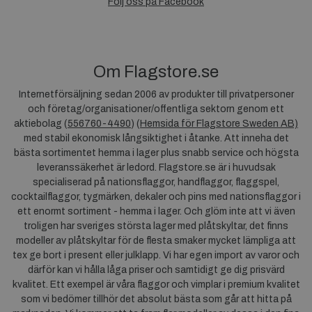
Följ oss på Facebook
Om Flagstore.se
Internetförsäljning sedan 2006 av produkter till privatpersoner
och företag/organisationer/offentliga sektorn genom ett
aktiebolag (
556760-4490
) (
Hemsida för Flagstore Sweden AB)
med stabil ekonomisk långsiktighet i åtanke. Att inneha det
bästa sortimentet hemma i lager plus snabb service och högsta
leveranssäkerhet är ledord. Flagstore.se är i huvudsak
specialiserad på nationsflaggor, handflaggor, flaggspel,
cocktailflaggor, tygmärken, dekaler och pins med nationsflaggor i
ett enormt sortiment - hemma i lager. Och glöm inte att vi även
troligen har sveriges största lager med plåtskyltar, det finns
modeller av plåtskyltar för de flesta smaker mycket lämpliga att
tex ge bort i present eller julklapp. Vi har egen import av varor och
därför kan vi hålla låga priser och samtidigt ge dig prisvärd
kvalitet. Ett exempel är våra flaggor och vimplar i premium kvalitet
som vi bedömer tillhör det absolut bästa som går att hitta på