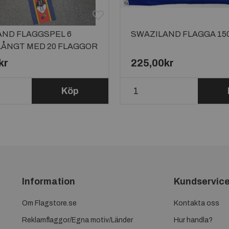
AND FLAGGSPEL 6
SWAZILAND FLAGGA 15
LÅNGT MED 20 FLAGGOR
kr
225,00kr
Köp
Information
Kundservic
Om Flagstore.se
Kontakta oss
Reklamflaggor/Egna motiv/Länder
Hur handla?