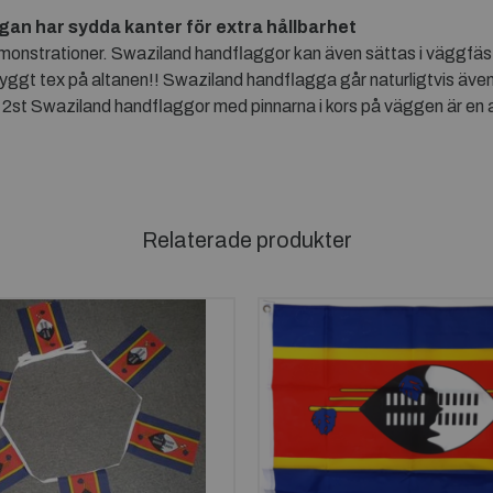
ggan har sydda kanter för extra hållbarhet
monstrationer. Swaziland handflaggor kan även sättas i väggfäst
yggt tex på altanen!! Swaziland handflagga går naturligtvis äv
 2st Swaziland handflaggor med pinnarna i kors på väggen är en 
Relaterade produkter