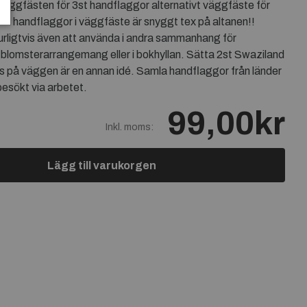
väggfästen för 3st handflaggor alternativt väggfäste för
ka handflaggor i väggfäste är snyggt tex på altanen!!
rligtvis även att använda i andra sammanhang för
 blomsterarrangemang eller i bokhyllan. Sätta 2st Swaziland
s på väggen är en annan idé. Samla handflaggor från länder
besökt via arbetet.
99,00kr
Inkl. moms:
Lägg till varukorgen