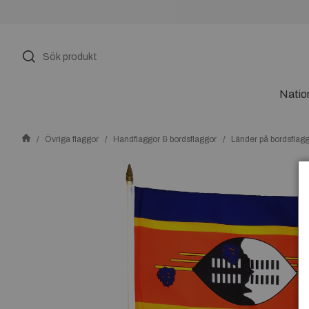
Natio
Övriga flaggor
Handflaggor & bordsflaggor
Länder på bordsflag