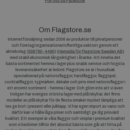
Följ oss på Facebook
Om Flagstore.se
Internetförsäljning sedan 2006 av produkter till privatpersoner
och företag/organisationer/offentliga sektorn genom ett
aktiebolag (
556760-4490
) (
Hemsida för Flagstore Sweden AB)
med stabil ekonomisk långsiktighet i åtanke. Att inneha det
bästa sortimentet hemma i lager plus snabb service och högsta
leveranssäkerhet är ledord. Flagstore.se är i huvudsak
specialiserad på nationsflaggor, handflaggor, flaggspel,
cocktailflaggor, tygmärken, dekaler och pins med nationsflaggor i
ett enormt sortiment - hemma i lager. Och glöm inte att vi även
troligen har sveriges största lager med plåtskyltar, det finns
modeller av plåtskyltar för de flesta smaker mycket lämpliga att
tex ge bort i present eller julklapp. Vi har egen import av varor och
därför kan vi hålla låga priser och samtidigt ge dig prisvärd
kvalitet. Ett exempel är våra flaggor och vimplar i premium kvalitet
som vi bedömer tillhör det absolut bästa som går att hitta på