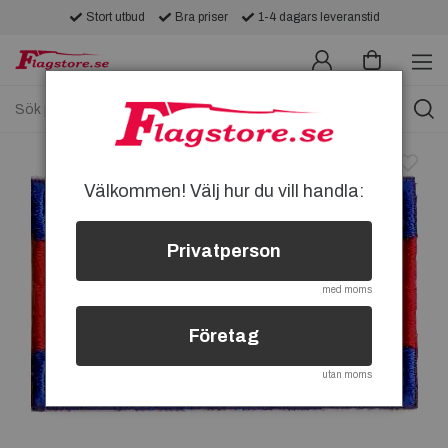
Stort utbud
Bra priser
1-4 dagars leveranstid
Välkommen! Välj hur du vill handla:
Privatperson
med moms
Företag
utan moms