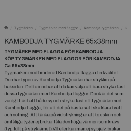
Tygmärken
Tygmärken med flaggor
Kambodja-tygmärken
KA
KAMBODJA TYGMÄRKE 65x38mm
TYGMÄRKE MED FLAGGA FÖR KAMBODJA
KÖP TYGMÄRKEN MED FLAGGOR FÖR
KAMBODJA
Ca 65x38mm
Tygmärken med broderad Kambodja flagga i fin kvalitet.
Den här typen av Kambodja Tygmärken har stryklim på
baksidan. Detta innebär att du kan välja att bara stryka fast
dessa tygmärken med Kambodja flaggor. Dock är det som
vanligt bäst att både sy och stryka fast ett tygmärke med
Kambodja flagga, för att det på bästa sätt ska klara tvätt
och nötning. Att tänka på vid strykning är att tex skinn och
ömtåliga tyger ej brukar tåla den höga värmen som krävs
(typ fullt på strykjärnet) Vill eller kan man ej sy själv, brukar