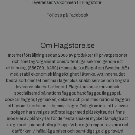
leveranser. Välkommen till Flagstore!
Följ oss på Facebook
Om Flagstore.se
Internetförsäljning sedan 2006 av produkter till privatpersoner
och företag/organisationer/offentliga sektorn genom ett
aktiebolag (
556760-4490
) (
Hemsida för Flagstore Sweden AB)
med stabil ekonomisk långsiktighet i åtanke. Att inneha det
bästa sortimentet hemma i lager plus snabb service och högsta
leveranssäkerhet är ledord. Flagstore.se är i huvudsak
specialiserad på nationsflaggor, handflaggor, flaggspel,
cocktailflaggor, tygmärken, dekaler och pins med nationsflaggor i
ett enormt sortiment - hemma i lager. Och glöm inte att vi även
troligen har sveriges största lager med plåtskyltar, det finns
modeller av plåtskyltar för de flesta smaker mycket lämpliga att
tex ge bort i present eller julklapp. Vi har egen import av varor och
därför kan vi hålla låga priser och samtidigt ge dig prisvärd