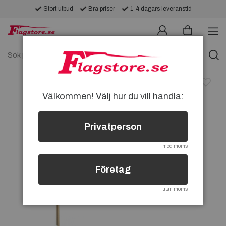
Stort utbud
Bra priser
1-4 dagars leveranstid
Välkommen! Välj hur du vill handla:
Privatperson
med moms
Företag
utan moms