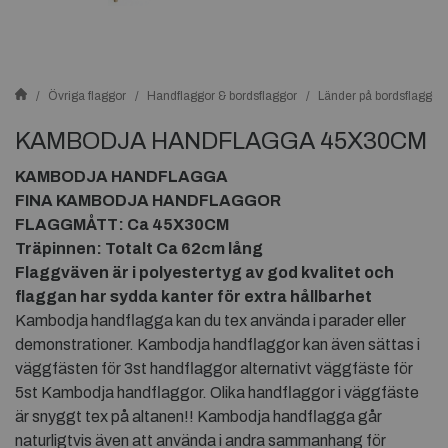
Övriga flaggor
Handflaggor & bordsflaggor
Länder på bordsflaggor
KAMBODJA HANDFLAGGA 45X30CM
KAMBODJA HANDFLAGGA
FINA KAMBODJA HANDFLAGGOR
FLAGGMÅTT: Ca 45X30CM
Träpinnen: Totalt Ca 62cm lång
Flaggväven är i polyestertyg av god kvalitet och
flaggan har sydda kanter för extra hållbarhet
Kambodja handflagga kan du tex använda i parader eller
demonstrationer. Kambodja handflaggor kan även sättas i
väggfästen för 3st handflaggor alternativt väggfäste för
5st Kambodja handflaggor. Olika handflaggor i väggfäste
är snyggt tex på altanen!! Kambodja handflagga går
naturligtvis även att använda i andra sammanhang för