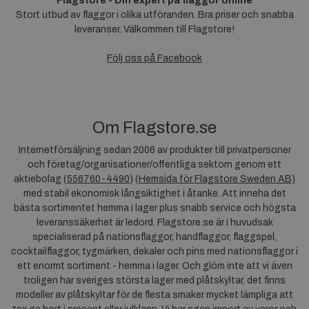
Flagstore - Din expert på flaggor online
Stort utbud av flaggor i olika utföranden. Bra priser och snabba
leveranser. Välkommen till Flagstore!
Följ oss på Facebook
Om Flagstore.se
Internetförsäljning sedan 2006 av produkter till privatpersoner
och företag/organisationer/offentliga sektorn genom ett
aktiebolag (
556760-4490
) (
Hemsida för Flagstore Sweden AB)
med stabil ekonomisk långsiktighet i åtanke. Att inneha det
bästa sortimentet hemma i lager plus snabb service och högsta
leveranssäkerhet är ledord. Flagstore.se är i huvudsak
specialiserad på nationsflaggor, handflaggor, flaggspel,
cocktailflaggor, tygmärken, dekaler och pins med nationsflaggor i
ett enormt sortiment - hemma i lager. Och glöm inte att vi även
troligen har sveriges största lager med plåtskyltar, det finns
modeller av plåtskyltar för de flesta smaker mycket lämpliga att