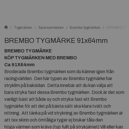
Tygmärken
Sponsormärken
Brembo-tygmärken
BREMBO TY
BREMBO TYGMÄRKE 91x64mm
BREMBO TYGMÄRKE
KÖP TYGMÄRKEN MED BREMBO
Ca 91X64mm
Broderade Brembo tygmärken som du känner igen från
racingvärlden. Den här typen av Brembo tygmärke har
stryklim på baksidan. Detta innebär att du kan välja att
bara stryka fast dessa Brembo tygmärken. Dock är det som
vanligt bäst att både sy och stryka fast ett Brembo
tygmärke för att det på bästa sätt ska klara tvätt och
nötning. Att tänka på vid strykning av Brembo tygmärken är
att tex skinn och ömtåliga tyger ej brukar tåla den
höga värmen som krävs (typ fullt på strykjärnet) Vill eller kan