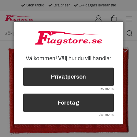
Stort utbud
Bra priser
1-4 dagars leveranstid
Välkommen! Välj hur du vill handla:
Privatperson
med moms
Företag
utan moms