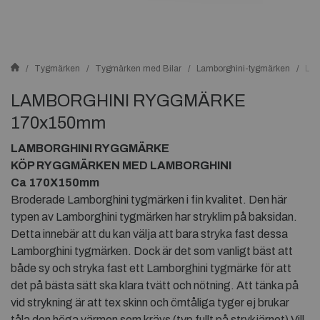
Tygmärken
Tygmärken med Bilar
Lamborghini-tygmärken
LA
LAMBORGHINI RYGGMÄRKE
170x150mm
LAMBORGHINI RYGGMÄRKE
KÖP RYGGMÄRKEN MED LAMBORGHINI
Ca 170X150mm
Broderade Lamborghini tygmärken i fin kvalitet. Den här
typen av Lamborghini tygmärken har stryklim på baksidan.
Detta innebär att du kan välja att bara stryka fast dessa
Lamborghini tygmärken. Dock är det som vanligt bäst att
både sy och stryka fast ett Lamborghini tygmärke för att
det på bästa sätt ska klara tvätt och nötning. Att tänka på
vid strykning är att tex skinn och ömtåliga tyger ej brukar
tåla den höga värmen som krävs (typ fullt på strykjärnet) Vill