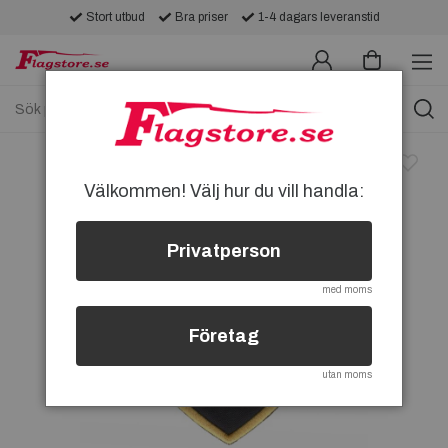
Stort utbud
Bra priser
1-4 dagars leveranstid
Välkommen! Välj hur du vill handla:
Privatperson
med moms
Företag
utan moms