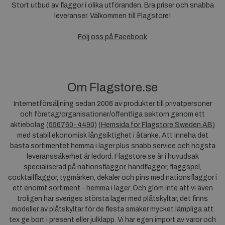
Stort utbud av flaggor i olika utföranden. Bra priser och snabba
leveranser. Välkommen till Flagstore!
Följ oss på Facebook
Om Flagstore.se
Internetförsäljning sedan 2006 av produkter till privatpersoner
och företag/organisationer/offentliga sektorn genom ett
aktiebolag (
556760-4490
) (
Hemsida för Flagstore Sweden AB)
med stabil ekonomisk långsiktighet i åtanke. Att inneha det
bästa sortimentet hemma i lager plus snabb service och högsta
leveranssäkerhet är ledord. Flagstore.se är i huvudsak
specialiserad på nationsflaggor, handflaggor, flaggspel,
cocktailflaggor, tygmärken, dekaler och pins med nationsflaggor i
ett enormt sortiment - hemma i lager. Och glöm inte att vi även
troligen har sveriges största lager med plåtskyltar, det finns
modeller av plåtskyltar för de flesta smaker mycket lämpliga att
tex ge bort i present eller julklapp. Vi har egen import av varor och