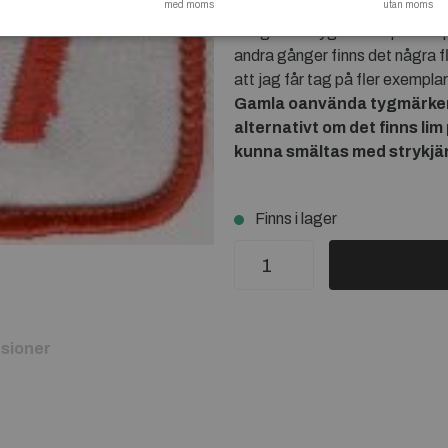
med moms
Ett bra sätt att sticka ut från 
utan moms
ha "gamla" tygmärken på sina p
andra gånger finns det några fl
att jag får tag på fler exempla
Gamla oanvända tygmärken m
alternativt om det finns li
kunna smältas med strykjä
Finns i lager
sioner