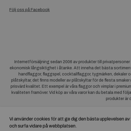
Följ oss på Facebook
Internetförsäljning sedan 2006 av produkter till privatpersone
ekonomisk långsiktighet i åtanke. Att inneha det bästa sortiment
handflaggor, flaggspel, cocktailflaggor, tygmärken, dekaler o
plåtskyltar, det finns modeller av plåtskyltar för de flesta smaker
prisvärd kvalitet. Ett exempel är våra flaggor och vimplar i premi
kvaliteten framöver. Vid köp av våra varor kan du betala med följ
produkter är 
Vi använder cookies för att ge dig den bästa upplevelsen 
och surfa vidare på webbplatsen.