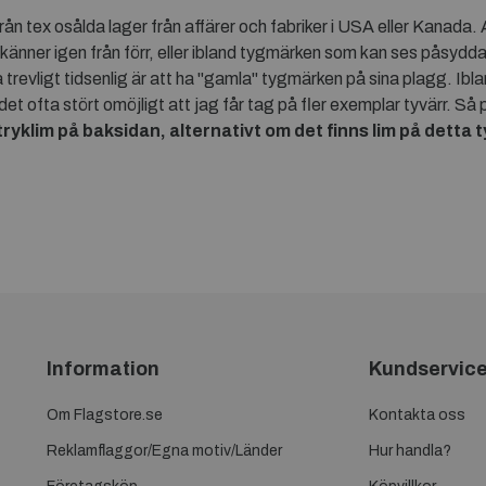
 tex osålda lager från affärer och fabriker i USA eller Kanada. Al
nner igen från förr, eller ibland tygmärken som kan ses påsydda 
 trevligt tidsenlig är att ha "gamla" tygmärken på sina plagg. Ibl
det ofta stört omöjligt att jag får tag på fler exemplar tyvärr. S
yklim på baksidan, alternativt om det finns lim på detta 
Information
Kundservic
Om Flagstore.se
Kontakta oss
Reklamflaggor/Egna motiv/Länder
Hur handla?