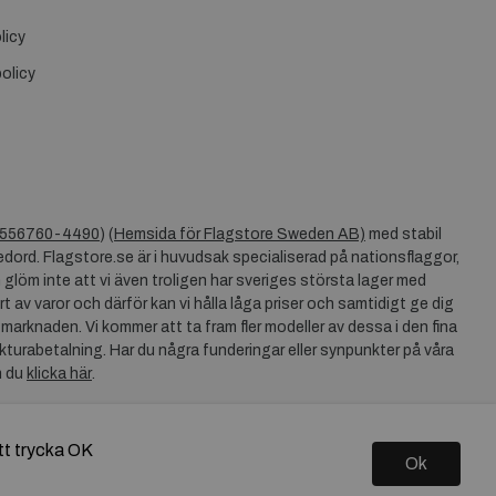
licy
olicy
556760-4490
) (
Hemsida för Flagstore Sweden AB)
med stabil
dord. Flagstore.se är i huvudsak specialiserad på nationsflaggor,
 glöm inte att vi även troligen har sveriges största lager med
rt av varor och därför kan vi hålla låga priser och samtidigt ge dig
 marknaden. Vi kommer att ta fram fler modeller av dessa i den fina
akturabetalning. Har du några funderingar eller synpunkter på våra
n du
klicka här
.
tt trycka OK
Ok
Copyright © 2026 Flagstore.se Skapad med
Vendre