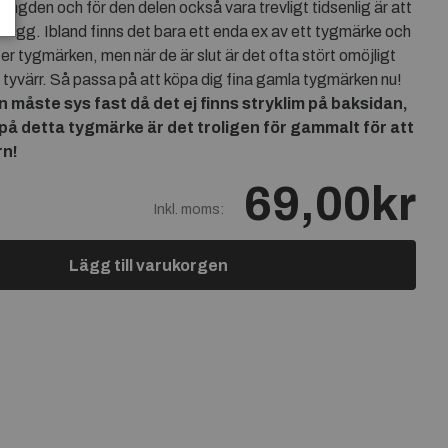
mängden och för den delen också vara trevligt tidsenlig är att
lagg. Ibland finns det bara ett enda ex av ett tygmärke och
er tygmärken, men när de är slut är det ofta stört omöjligt
r tyvärr. Så passa på att köpa dig fina gamla tygmärken nu!
åste sys fast då det ej finns stryklim på baksidan,
m på detta tygmärke är det troligen för gammalt för att
rn!
69,00kr
Inkl. moms:
Lägg till varukorgen