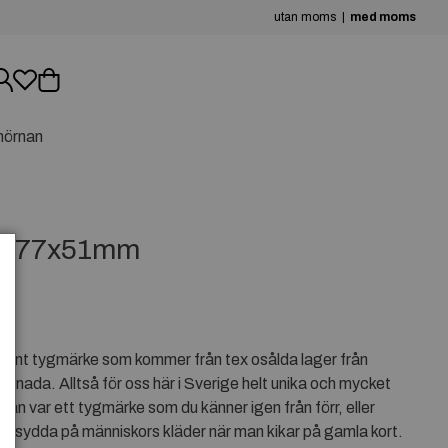
utan moms
med moms
hörnan
E 77x51mm
T
nvänt tygmärke som kommer från tex osålda lager från
 Kanada. Alltså för oss här i Sverige helt unika och mycket
an var ett tygmärke som du känner igen från förr, eller
påsydda på människors kläder när man kikar på gamla kort.