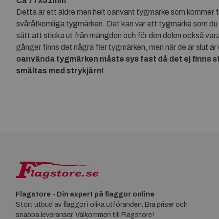
Ca 77x51mm
Detta är ett äldre men helt oanvänt tygmärke som kommer från
svåråtkomliga tygmärken. Det kan var ett tygmärke som du kä
sätt att sticka ut från mängden och för den delen också vara
gånger finns det några fler tygmärken, men när de är slut är 
oanvända tygmärken måste sys fast då det ej finns str
smältas med strykjärn!
Flagstore - Din expert på flaggor online
Stort utbud av flaggor i olika utföranden. Bra priser och
snabba leveranser. Välkommen till Flagstore!