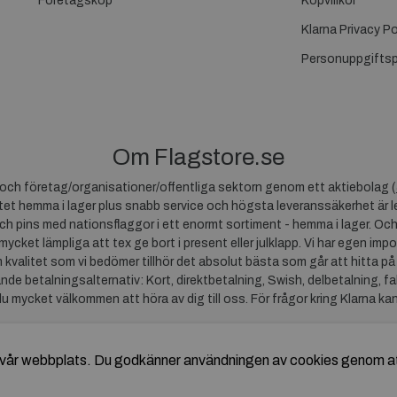
Företagsköp
Köpvillkor
Klarna Privacy Po
Personuppgiftsp
Om Flagstore.se
r och företag/organisationer/offentliga sektorn genom ett aktiebolag (
et hemma i lager plus snabb service och högsta leveranssäkerhet är le
ch pins med nationsflaggor i ett enormt sortiment - hemma i lager. Och
 mycket lämpliga att tex ge bort i present eller julklapp. Vi har egen impo
um kvalitet som vi bedömer tillhör det absolut bästa som går att hitta på
ande betalningsalternativ: Kort, direktbetalning, Swish, delbetalning, f
du mycket välkommen att höra av dig till oss. För frågor kring Klarna ka
av vår webbplats. Du godkänner användningen av cookies genom a