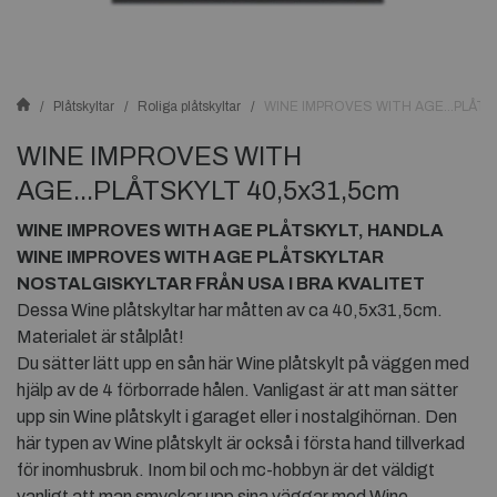
Plåtskyltar
Roliga plåtskyltar
WINE IMPROVES WITH AGE...PLÅTS
WINE IMPROVES WITH
AGE...PLÅTSKYLT 40,5x31,5cm
WINE IMPROVES WITH AGE PLÅTSKYLT, HANDLA
WINE IMPROVES WITH AGE PLÅTSKYLTAR
NOSTALGISKYLTAR FRÅN USA I BRA KVALITET
Dessa Wine plåtskyltar har måtten av ca 40,5x31,5cm.
Materialet är stålplåt!
Du sätter lätt upp en sån här Wine plåtskylt på väggen med
hjälp av de 4 förborrade hålen. Vanligast är att man sätter
upp sin Wine plåtskylt i garaget eller i nostalgihörnan. Den
här typen av Wine plåtskylt är också i första hand tillverkad
för inomhusbruk. Inom bil och mc-hobbyn är det väldigt
vanligt att man smyckar upp sina väggar med Wine