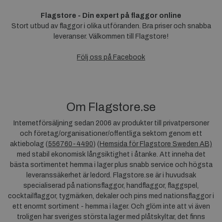
Flagstore - Din expert på flaggor online
Stort utbud av flaggor i olika utföranden. Bra priser och snabba
leveranser. Välkommen till Flagstore!
Följ oss på Facebook
Om Flagstore.se
Internetförsäljning sedan 2006 av produkter till privatpersoner
och företag/organisationer/offentliga sektorn genom ett
aktiebolag (
556760-4490
) (
Hemsida för Flagstore Sweden AB)
med stabil ekonomisk långsiktighet i åtanke. Att inneha det
bästa sortimentet hemma i lager plus snabb service och högsta
leveranssäkerhet är ledord. Flagstore.se är i huvudsak
specialiserad på nationsflaggor, handflaggor, flaggspel,
cocktailflaggor, tygmärken, dekaler och pins med nationsflaggor i
ett enormt sortiment - hemma i lager. Och glöm inte att vi även
troligen har sveriges största lager med plåtskyltar, det finns