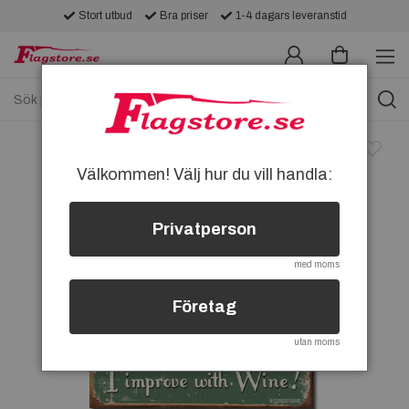
Stort utbud
Bra priser
1-4 dagars leveranstid
Välkommen! Välj hur du vill handla:
Privatperson
med moms
Företag
utan moms