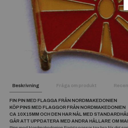
Beskrivning
Fråga om produkt
Recen
FIN PIN MED FLAGGA FRÅN NORDMAKEDONIEN
KÖP PINS MED FLAGGOR FRÅN NORDMAKEDONIEN
CA 10X15MM OCH DEN HAR NÅL MED STANDARDHÅ
GÅR ATT UPPDATERA MED ANDRA HÅLLARE OM MAN 
Pins med Nordmakedonien flagga passar tex bra för dig som 