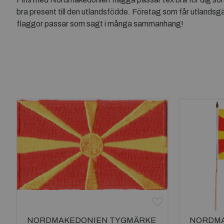
bra present till den utlandsfödde. Företag som får utland
flaggor passar som sagt i många sammanhang!
NORDMAKEDONIEN TYGMÄRKE
NORDM