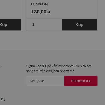
90X60CM
139,00kr
Köp
Köp
e
Signa upp dig på vårt nyhetsbrev och få det
senaste från oss, helt spamfritt.
Prenumerera
licy