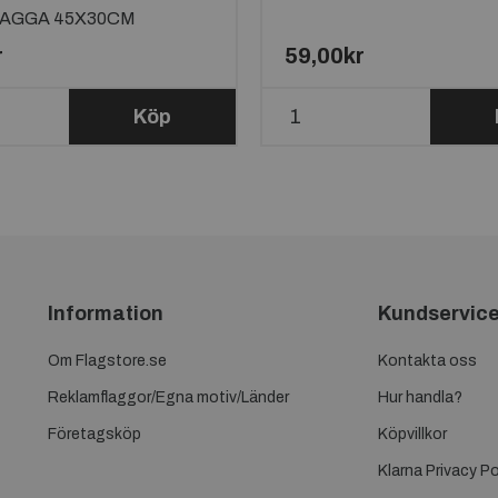
AGGA 45X30CM
r
59,00kr
Köp
Information
Kundservic
Om Flagstore.se
Kontakta oss
Reklamflaggor/Egna motiv/Länder
Hur handla?
Företagsköp
Köpvillkor
Klarna Privacy Po