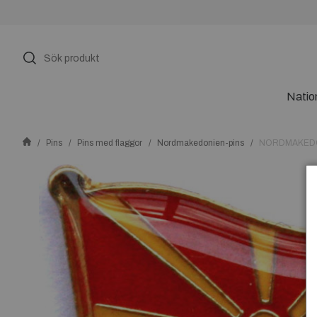
Natio
Pins
Pins med flaggor
Nordmakedonien-pins
NORDMAKEDO