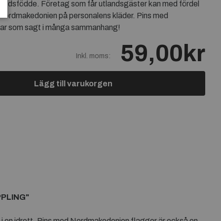
utlandsfödde. Företag som får utlandsgäster kan med fördel
 Nordmakedonien på personalens kläder. Pins med
ar som sagt i många sammanhang!
59,00kr
Inkl. moms:
Lägg till varukorgen
PPLING"
 i en idrott. Pins med Nordmakedonien flaggor är också en