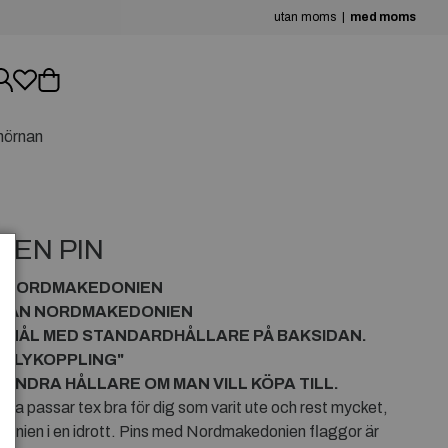
utan moms
med moms
hörnan
EN PIN
ÅN NORDMAKEDONIEN
FRÅN NORDMAKEDONIEN
R NÅL MED STANDARDHÅLLARE PÅ BAKSIDAN.
RFLYKOPPLING"
ANDRA HÅLLARE OM MAN VILL KÖPA TILL.
a passar tex bra för dig som varit ute och rest mycket,
donien i en idrott. Pins med Nordmakedonien flaggor är