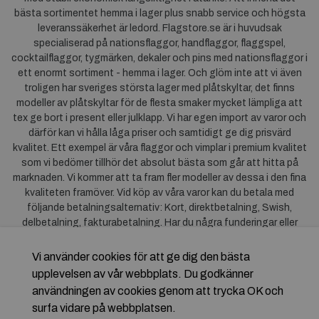
bästa sortimentet hemma i lager plus snabb service och högsta
leveranssäkerhet är ledord. Flagstore.se är i huvudsak
specialiserad på nationsflaggor, handflaggor, flaggspel,
cocktailflaggor, tygmärken, dekaler och pins med nationsflaggor i
ett enormt sortiment - hemma i lager. Och glöm inte att vi även
troligen har sveriges största lager med plåtskyltar, det finns
modeller av plåtskyltar för de flesta smaker mycket lämpliga att
tex ge bort i present eller julklapp. Vi har egen import av varor och
därför kan vi hålla låga priser och samtidigt ge dig prisvärd
kvalitet. Ett exempel är våra flaggor och vimplar i premium kvalitet
som vi bedömer tillhör det absolut bästa som går att hitta på
marknaden. Vi kommer att ta fram fler modeller av dessa i den fina
kvaliteten framöver. Vid köp av våra varor kan du betala med
följande betalningsalternativ: Kort, direktbetalning, Swish,
delbetalning, fakturabetalning. Har du några funderingar eller
synpunkter på våra produkter är du mycket välkommen att höra av
dig till oss. För frågor kring Klarna kan du
klicka här
.
Vi använder cookies för att ge dig den bästa
upplevelsen av vår webbplats. Du godkänner
användningen av cookies genom att trycka OK och
surfa vidare på webbplatsen.