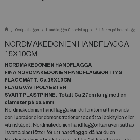
Övriga flaggor
Handflaggor & bordsflaggor
Länder på bordsflaggor
NORDMAKEDONIEN HANDFLAGGA
15X10CM
NORDMAKEDONIEN HANDFLAGGA
FINA NORDMAKEDONIEN HANDFLAGGOR I TYG
FLAGGMÅTT: Ca 15X10CM
FLAGGVÄV I POLYESTER
SVART PLASTPINNE: Totalt Ca 27cm lång med en
diameter på ca 5mm
Nordmakedonien handflagga kan du förutom att använda
den i parader eller demonstrationer tex sätta i bokhyllan eller
vitrinskåpet. Nordmakedonien handflaggor kan även sättas
i svarta plastfötter för 1st handflagga-då har du en
Nordmakedonien bordsflagga, fot för 2st handflaggor-då