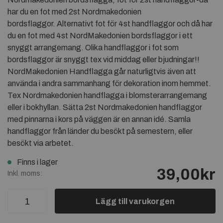
har du en fot med 2st Nordmakedonien
bordsflaggor. Alternativt fot för 4st handflaggor och då har
du en fot med 4st NordMakedonien bordsflaggor i ett
snyggt arrangemang. Olika handflaggor i fot som
bordsflaggor är snyggt tex vid middag eller bjudningar!!
NordMakedonien Handflagga går naturligtvis även att
använda i andra sammanhang för dekoration inom hemmet.
Tex Nordmakedonien handflagga i blomsterarrangemang
eller i bokhyllan. Sätta 2st Nordmakedonien handflaggor
med pinnarna i kors på väggen är en annan idé. Samla
handflaggor från länder du besökt på semestern, eller
besökt via arbetet.
Finns i lager
39,00kr
Inkl. moms:
Lägg till varukorgen