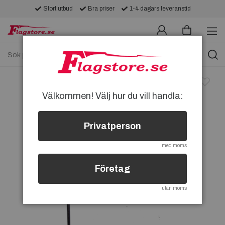
Stort utbud
Bra priser
1-4 dagars leveranstid
Välkommen! Välj hur du vill handla:
Privatperson
med moms
Företag
utan moms