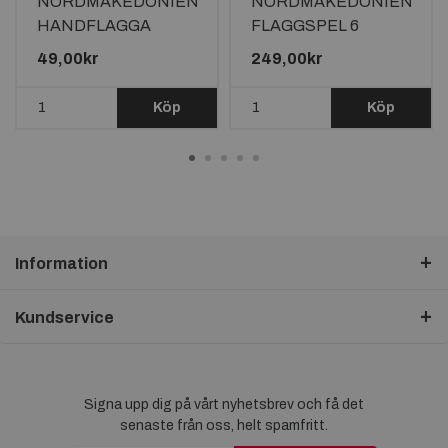
NORDMAKEDONIEN
NORDMAKEDONIEN
HANDFLAGGA
FLAGGSPEL 6
23X15CM
METER LÅNGT MED
49,00kr
249,00kr
20 FLAGGOR
Köp
Köp
Information
Kundservice
Signa upp dig på vårt nyhetsbrev och få det
senaste från oss, helt spamfritt.