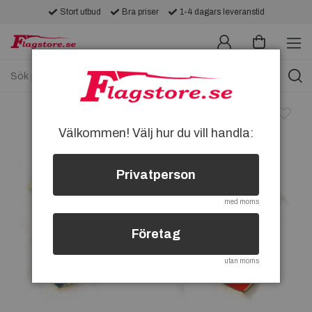
Stort utbud
Bra priser
1-4 dagars leveranstid
Välkommen! Välj hur du vill handla:
Privatperson
med moms
Företag
utan moms