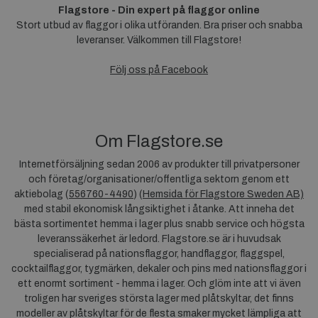
Flagstore - Din expert på flaggor online
Stort utbud av flaggor i olika utföranden. Bra priser och snabba
leveranser. Välkommen till Flagstore!
Följ oss på Facebook
Om Flagstore.se
Internetförsäljning sedan 2006 av produkter till privatpersoner
och företag/organisationer/offentliga sektorn genom ett
aktiebolag (
556760-4490
) (
Hemsida för Flagstore Sweden AB)
med stabil ekonomisk långsiktighet i åtanke. Att inneha det
bästa sortimentet hemma i lager plus snabb service och högsta
leveranssäkerhet är ledord. Flagstore.se är i huvudsak
specialiserad på nationsflaggor, handflaggor, flaggspel,
cocktailflaggor, tygmärken, dekaler och pins med nationsflaggor i
ett enormt sortiment - hemma i lager. Och glöm inte att vi även
troligen har sveriges största lager med plåtskyltar, det finns
modeller av plåtskyltar för de flesta smaker mycket lämpliga att