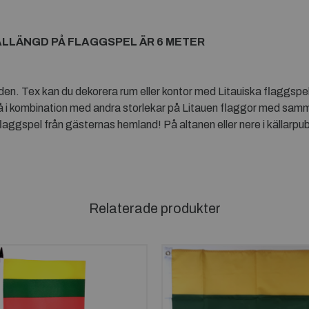
ALLÄNGD PÅ FLAGGSPEL ÄR 6 METER
 Tex kan du dekorera rum eller kontor med Litauiska flaggspel lä
 i kombination med andra storlekar på Litauen flaggor med samma
aggspel från gästernas hemland! På altanen eller nere i källarpub
Relaterade produkter