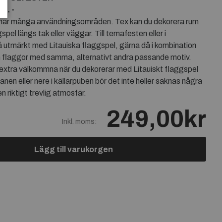
EL -
l har många användningsområden. Tex kan du dekorera rum
spel längs tak eller väggar. Till temafesten eller i
 utmärkt med Litauiska flaggspel, gärna då i kombination
n flaggor med samma, alternativt andra passande motiv.
 extra välkommna när du dekorerar med Litauiskt flaggspel
nen eller nere i källarpuben bör det inte heller saknas några
en riktigt trevlig atmosfär.
249,00kr
Inkl. moms:
Lägg till varukorgen