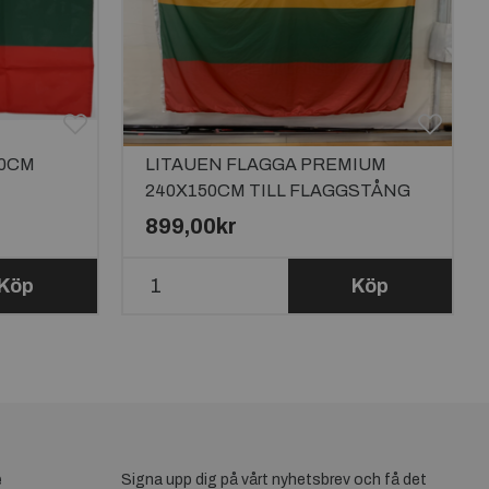
90CM
LITAUEN FLAGGA PREMIUM
240X150CM TILL FLAGGSTÅNG
10 METER
899,00kr
Köp
Köp
e
Signa upp dig på vårt nyhetsbrev och få det