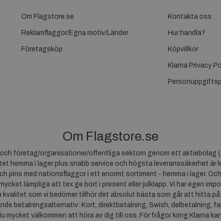
Om Flagstore.se
Kontakta oss
Reklamflaggor/Egna motiv/Länder
Hur handla?
Företagsköp
Köpvillkor
Klarna Privacy Po
Personuppgiftsp
Om Flagstore.se
r och företag/organisationer/offentliga sektorn genom ett aktiebolag (
et hemma i lager plus snabb service och högsta leveranssäkerhet är le
ch pins med nationsflaggor i ett enormt sortiment - hemma i lager. Och
 mycket lämpliga att tex ge bort i present eller julklapp. Vi har egen impo
um kvalitet som vi bedömer tillhör det absolut bästa som går att hitta på
ande betalningsalternativ: Kort, direktbetalning, Swish, delbetalning, f
du mycket välkommen att höra av dig till oss. För frågor kring Klarna ka