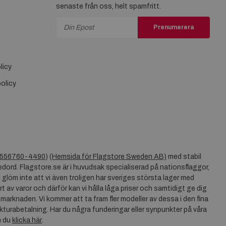
senaste från oss, helt spamfritt.
Prenumerera
licy
olicy
556760-4490
) (
Hemsida för Flagstore Sweden AB)
med stabil
dord. Flagstore.se är i huvudsak specialiserad på nationsflaggor,
 glöm inte att vi även troligen har sveriges största lager med
rt av varor och därför kan vi hålla låga priser och samtidigt ge dig
 marknaden. Vi kommer att ta fram fler modeller av dessa i den fina
akturabetalning. Har du några funderingar eller synpunkter på våra
n du
klicka här
.