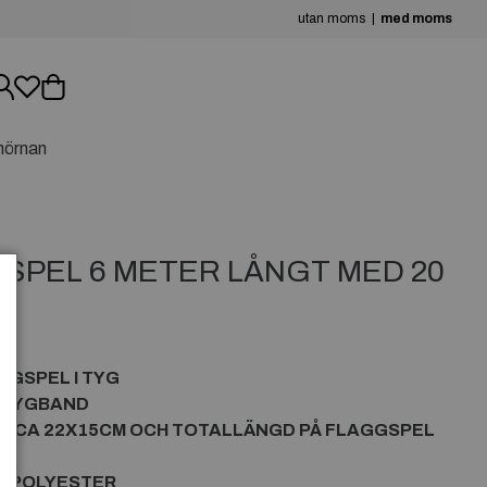
utan moms
med moms
hörnan
SPEL 6 METER LÅNGT MED 20
GGSPEL I TYG
Å TYGBAND
ÄR CA 22X15CM OCH TOTALLÄNGD PÅ FLAGGSPEL
V POLYESTER