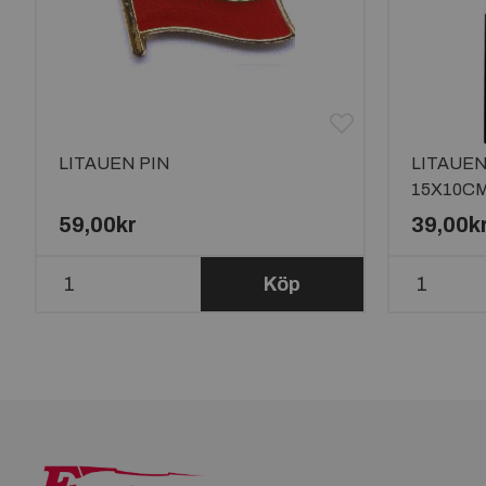
LITAUEN PIN
LITAUE
15X10C
59,00kr
39,00k
Köp