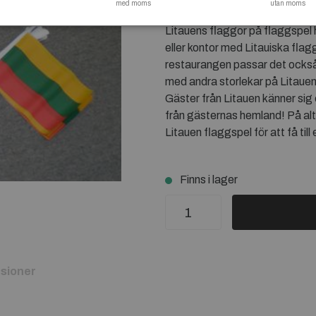
med moms
utan moms
- FLAGGSTÄLL - VIMPELSP
Litauens flaggor på flaggspe
eller kontor med Litauiska flagg
restaurangen passar det också
med andra storlekar på Litaue
Gäster från Litauen känner sig
från gästernas hemland! På alta
Litauen flaggspel för att få till 
Finns i lager
sioner