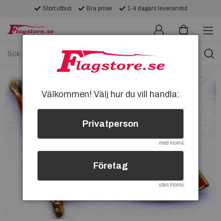
Stort utbud
Bra priser
1-4 dagars leveranstid
Välkommen! Välj hur du vill handla:
Privatperson
med moms
Företag
utan moms