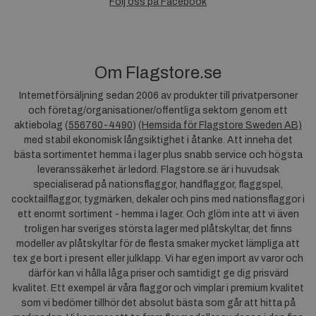
Följ oss på Facebook
Om Flagstore.se
Internetförsäljning sedan 2006 av produkter till privatpersoner
och företag/organisationer/offentliga sektorn genom ett
aktiebolag (
556760-4490
) (
Hemsida för Flagstore Sweden AB)
med stabil ekonomisk långsiktighet i åtanke. Att inneha det
bästa sortimentet hemma i lager plus snabb service och högsta
leveranssäkerhet är ledord. Flagstore.se är i huvudsak
specialiserad på nationsflaggor, handflaggor, flaggspel,
cocktailflaggor, tygmärken, dekaler och pins med nationsflaggor i
ett enormt sortiment - hemma i lager. Och glöm inte att vi även
troligen har sveriges största lager med plåtskyltar, det finns
modeller av plåtskyltar för de flesta smaker mycket lämpliga att
tex ge bort i present eller julklapp. Vi har egen import av varor och
därför kan vi hålla låga priser och samtidigt ge dig prisvärd
kvalitet. Ett exempel är våra flaggor och vimplar i premium kvalitet
som vi bedömer tillhör det absolut bästa som går att hitta på