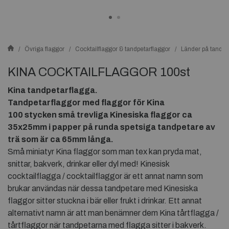
Övriga flaggor
Cocktailflaggor & tandpetarflaggor
Länder på tandpe
KINA COCKTAILFLAGGOR 100st
Kina tandpetarflagga.
Tandpetarflaggor med flaggor för Kina
100 stycken små trevliga
Kinesiska flaggor ca
35x25mm i papper på runda spetsiga tandpetare av
trä som är ca 65mm långa.
Små miniatyr Kina flaggor som man tex kan pryda mat,
snittar, bakverk, drinkar eller dyl med! Kinesisk
cocktailflagga / cocktailflaggor är ett annat namn som
brukar användas när dessa tandpetare med Kinesiska
flaggor sitter stuckna i bär eller frukt i drinkar. Ett annat
alternativt namn är att man benämner dem Kina tårtflagga /
tårtflaggor när tandpetarna med flagga sitter i bakverk.