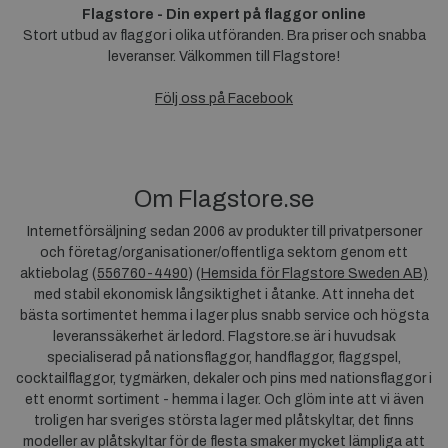
Flagstore - Din expert på flaggor online
Stort utbud av flaggor i olika utföranden. Bra priser och snabba
leveranser. Välkommen till Flagstore!
Följ oss på Facebook
Om Flagstore.se
Internetförsäljning sedan 2006 av produkter till privatpersoner
och företag/organisationer/offentliga sektorn genom ett
aktiebolag (
556760-4490
) (
Hemsida för Flagstore Sweden AB)
med stabil ekonomisk långsiktighet i åtanke. Att inneha det
bästa sortimentet hemma i lager plus snabb service och högsta
leveranssäkerhet är ledord. Flagstore.se är i huvudsak
specialiserad på nationsflaggor, handflaggor, flaggspel,
cocktailflaggor, tygmärken, dekaler och pins med nationsflaggor i
ett enormt sortiment - hemma i lager. Och glöm inte att vi även
troligen har sveriges största lager med plåtskyltar, det finns
modeller av plåtskyltar för de flesta smaker mycket lämpliga att