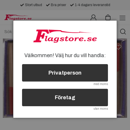
Stort utbud
Bra priser
1-4 dagars leveranstid
Välkommen! Välj hur du vill handla:
Privatperson
med moms
Företag
utan moms