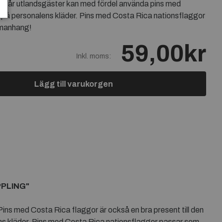
 får utlandsgäster kan med fördel använda pins med
 på personalens kläder. Pins med Costa Rica nationsflaggor
mmanhang!
59,00kr
Inkl. moms:
Lägg till varukorgen
PPLING"
 Pins med Costa Rica flaggor är också en bra present till den
ns kläder. Pins med Costa Rica nationsflaggor passar som