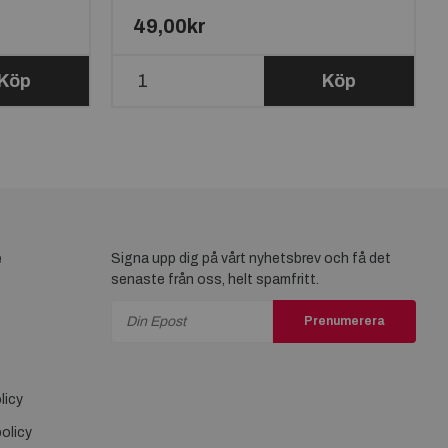
49,00kr
Köp
Köp
e
Signa upp dig på vårt nyhetsbrev och få det
senaste från oss, helt spamfritt.
Prenumerera
licy
olicy