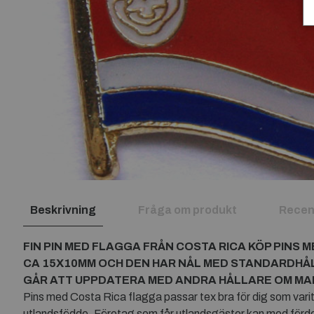
Beskrivning
Fråga om produkt
Recen
FIN PIN MED FLAGGA FRÅN
COSTA RICA
KÖP PINS 
CA 15X10MM OCH DEN HAR NÅL MED STANDARDHÅ
GÅR ATT UPPDATERA MED ANDRA HÅLLARE OM MAN 
Pins med Costa Rica flagga passar tex bra för dig som varit 
utlandsfödde. Företag som får utlandsgäster kan med förde