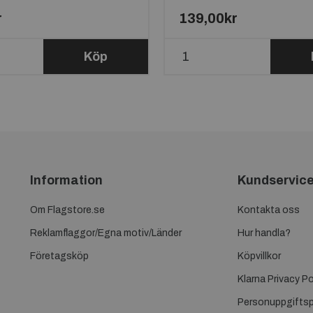
r
139,00kr
Köp
Information
Kundservic
Om Flagstore.se
Kontakta oss
Reklamflaggor/Egna motiv/Länder
Hur handla?
Företagsköp
Köpvillkor
Klarna Privacy Po
Personuppgiftsp