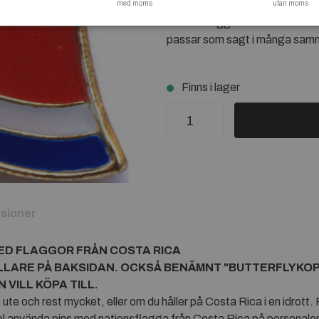
med moms
den utlandsfödde. Företag som
utan moms
nationsflagga från Costa Rica
passar som sagt i många sa
Finns i lager
sioner
MED FLAGGOR FRÅN
COSTA RICA
LLARE PÅ BAKSIDAN. OCKSÅ BENÄMNT "BUTTERFLYKO
VILL KÖPA TILL.
ute och rest mycket, eller om du håller på Costa Rica i en idrott.
l använda pins med nationsflagga från Costa Rica på personale