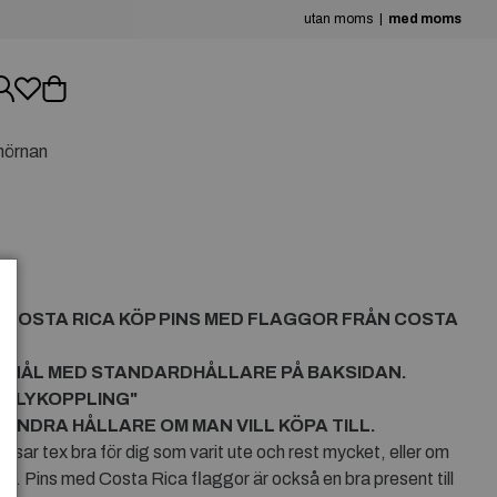
utan moms
med moms
hörnan
N
N
COSTA RICA
KÖP PINS MED FLAGGOR FRÅN
COSTA
R NÅL MED STANDARDHÅLLARE PÅ BAKSIDAN.
RFLYKOPPLING"
ANDRA HÅLLARE OM MAN VILL KÖPA TILL.
sar tex bra för dig som varit ute och rest mycket, eller om
rott. Pins med Costa Rica flaggor är också en bra present till