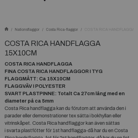
Nationsflaggor
Costa Rica-flaggor
COSTA RICA HANDFLAGGA 
COSTA RICA HANDFLAGGA
15X10CM
COSTA RICA HANDFLAGGA
FINA COSTA RICA HANDFLAGGOR I TYG
FLAGGMÅTT: Ca 15X10CM
FLAGGVÄV I POLYESTER
SVART PLASTPINNE: Totalt Ca 27cm lång med en
diameter på ca 5mm
Costa Rica handflagga kan du förutom att använda den i
parader eller demonstrationer tex sätta i bokhyllan eller
vitrinskåpet. Costa Rica handflaggor kan även sättas
i svarta plastfötter för 1st handflagga-då har du en Costa
Rica bordsflagga, fot för 2st handflaggor-då har du en fot