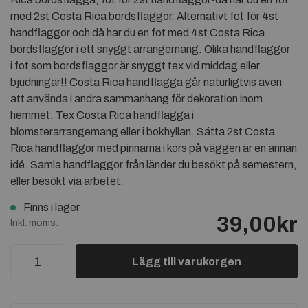
med 2st Costa Rica bordsflaggor. Alternativt fot för 4st
handflaggor och då har du en fot med 4st Costa Rica
bordsflaggor i ett snyggt arrangemang. Olika handflaggor
i fot som bordsflaggor är snyggt tex vid middag eller
bjudningar!! Costa Rica handflagga går naturligtvis även
att använda i andra sammanhang för dekoration inom
hemmet. Tex Costa Rica handflagga i
blomsterarrangemang eller i bokhyllan. Sätta 2st Costa
Rica handflaggor med pinnarna i kors på väggen är en annan
idé. Samla handflaggor från länder du besökt på semestern,
eller besökt via arbetet.
Finns i lager
39,00kr
Inkl. moms:
Lägg till varukorgen