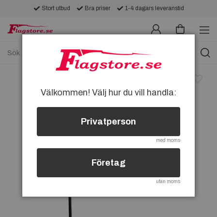
Stort utbud
Bra priser
1-4 dagars leveranstid
Välkommen! Välj hur du vill handla:
Privatperson
med moms
Företag
utan moms