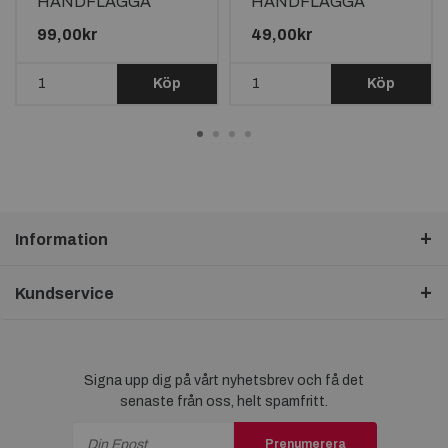
HANDFLAGGA
HANDFLAGGA
45X30CM
23X15CM
99,00kr
49,00kr
Köp
Köp
Information
Kundservice
Signa upp dig på vårt nyhetsbrev och få det
senaste från oss, helt spamfritt.
Prenumerera