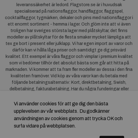
leveranssäkerhet är ledord. Flagstore.se är i huvudsak
specialiserad på nationsflaggor, handflaggor, flaggspel,
cocktailflaggor, tygmärken, dekaler och pins med nationsflaggor i
ett enormt sortiment - hemma i lager. Och glöm inte att vi även
troligen har sveriges största lager med plåtskyltar, det finns
modeller av plåtskyltar för de flesta smaker mycket lämpliga att
tex ge bort i present eller julklapp. Vi har egen import av varor och
därför kan vi hålla låga priser och samtidigt ge dig prisvärd
kvalitet. Ett exempel är våra flaggor och vimplar i premium kvalitet
som vi bedömer tillhör det absolut bästa som går att hitta på
marknaden. Vi kommer att ta fram fler modeller av dessa i den fina
kvaliteten framöver. Vid köp av våra varor kan du betala med
följande betalningsalternativ: Kort, direktbetalning, Swish,
delbetalning, fakturabetalning. Har du några funderingar eller
synpunkter på våra produkter är du mycket välkommen att höra av
dig till oss. För frågor kring Klarna kan du
klicka här
.
Vi använder cookies för att ge dig den bästa
upplevelsen av vår webbplats. Du godkänner
användningen av cookies genom att trycka OK och
surfa vidare på webbplatsen.