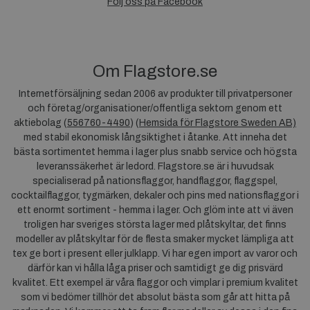
Följ oss på Facebook
Om Flagstore.se
Internetförsäljning sedan 2006 av produkter till privatpersoner
och företag/organisationer/offentliga sektorn genom ett
aktiebolag (
556760-4490
) (
Hemsida för Flagstore Sweden AB)
med stabil ekonomisk långsiktighet i åtanke. Att inneha det
bästa sortimentet hemma i lager plus snabb service och högsta
leveranssäkerhet är ledord. Flagstore.se är i huvudsak
specialiserad på nationsflaggor, handflaggor, flaggspel,
cocktailflaggor, tygmärken, dekaler och pins med nationsflaggor i
ett enormt sortiment - hemma i lager. Och glöm inte att vi även
troligen har sveriges största lager med plåtskyltar, det finns
modeller av plåtskyltar för de flesta smaker mycket lämpliga att
tex ge bort i present eller julklapp. Vi har egen import av varor och
därför kan vi hålla låga priser och samtidigt ge dig prisvärd
kvalitet. Ett exempel är våra flaggor och vimplar i premium kvalitet
som vi bedömer tillhör det absolut bästa som går att hitta på