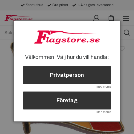
Stort utbud
Bra priser
1-4 dagars leveranstid
Välkommen! Välj hur du vill handla:
Privatperson
med moms
Företag
utan moms